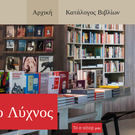
Αρχική
Κατάλογος Βιβλίων
ο Λύχνος
To e-shop μας