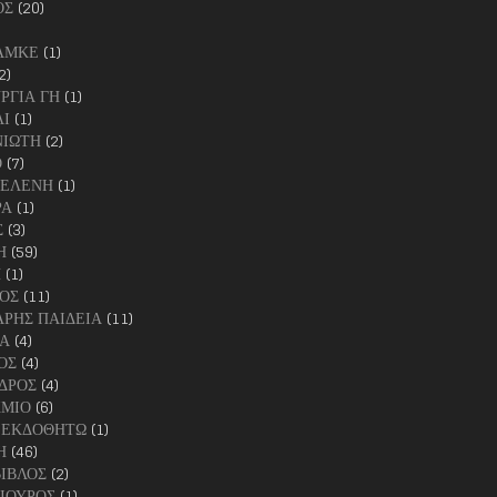
ΟΣ
(20)
ΑΜΚΕ
(1)
2)
ΡΓΙΑ ΓΗ
(1)
Ι
(1)
ΝΙΩΤΗ
(2)
Ο
(7)
ΚΕΛΕΝΗ
(1)
ΡΑ
(1)
Σ
(3)
Η
(59)
Η
(1)
ΟΣ
(11)
ΡΗΣ ΠΑΙΔΕΙΑ
(11)
Α
(4)
ΟΣ
(4)
ΔΡΟΣ
(4)
ΧΜΙΟ
(6)
 ΕΚΔΟΘΗΤΩ
(1)
Η
(46)
ΙΒΛΟΣ
(2)
ΙΟΥΡΟΣ
(1)