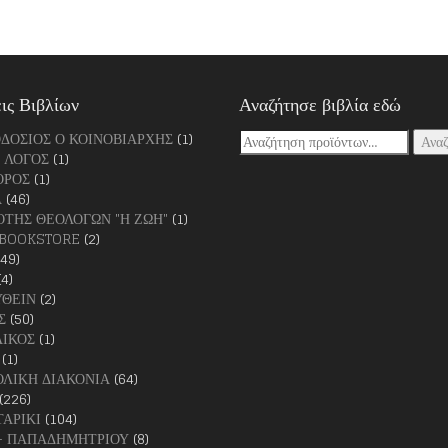
ις Βιβλίων
Αναζήτησε βιβλία εδώ
ΟΔΟΣΙΟΣ Ο ΚΟΙΝΟΒΙΑΡΧΗΣ
(1)
Αναζήτηση
Ανα
 ΛΟΓΟΣ
(1)
για:
ΟΡΟΣ
(1)
Α
(46)
ΤΗΣ ΘΕΟΛΟΓΩΝ "Η ΖΩΗ"
(1)
BOOKSTORE
(2)
249)
(4)
ΘΕΙΝ
(2)
Σ
(50)
ΙΚΟΣ
(1)
(1)
ΛΙΚΗ ΔΙΑΚΟΝΙΑ
(64)
(226)
ΑΡΙΚΙ
(104)
- ΠΑΠΑΔΗΜΗΤΡΙΟΥ
(8)