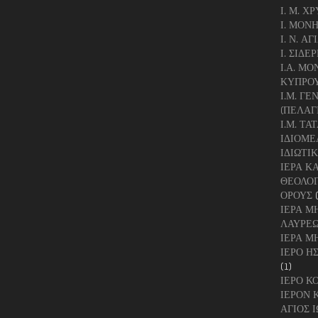
Ι. Μ. 
Ι. ΜΟΝ
Ι. Ν. Α
Ι. ΣΙΔΕ
Ι.Α. Μ
ΚΥΠΡΟ
Ι.Μ. Γ
(ΠΕΛΑΓ
Ι.Μ. ΤΑ
ΙΔΙΟΜΕ
ΙΔΙΩΤΙ
ΙΕΡΑ Κ
ΘΕΟΛΟΓ
ΟΡΟΥΣ
ΙΕΡΑ Μ
ΛΑΥΡΕΩ
ΙΕΡΑ Μ
ΙΕΡΟ Η
(1)
ΙΕΡΟ Κ
ΙΕΡΟΝ 
ΑΓΙΟΣ 