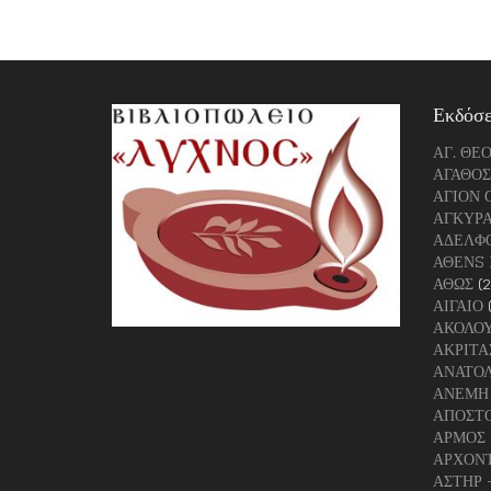
Εκδόσε
ΑΓ. ΘΕ
ΑΓΑΘΟΣ
ΑΓΙΟΝ 
ΑΓΚΥΡ
ΑΔΕΛΦΟ
ΑΘΕΝS 
ΑΘΩΣ
(
ΑΙΓΑΙΟ
ΑΚΟΛΟΥ
ΑΚΡΙΤΑ
ΑΝΑΤΟΛ
ΑΝΕΜΗ
ΑΠΟΣΤΟ
ΑΡΜΟΣ
ΑΡΧΟΝΤ
ΑΣΤΗΡ 