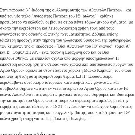
Στην παρούσα β ‘ έκδοση της συλλογής αυτής των Αθωνιτών Πατέρων -και
υπό τον νέο τίτλο “Αγιορείτες Πατέρες του ΙΘ’ αιώνος”- κρίθηκε
προτιμότερο να εκδοθούν οι βίοι σε σειρά πέντε τόμων μικρού σχήματος, με
σκοπό την ευχερέστερη και λειτουργικότερη χρήση τους από τους
αναγνώστες της οσιακής αθωνικής πνευματικότητος. Δόθηκε, επίσης,
ιδιαίτερη προσοχή στην τήρηση του γλωσσικού ύφους και της ορθογραφίας
των κειμένων της α΄ εκδόσεως -“Βίοι Αθωνιτών του ΙΘ’ αιώνος”, τόμοι Α’
και Β’, Ορμύλια 1995- ενώ, τόσον η Εισαγωγή όσο και οι Βίοι,
εμπλουτίσθηκαν με επιπλέον σχόλια υπό μορφήν υποσημειώσεων. Η
εικαστική διακόσμηση της σειράς -από χαρακτικές αποτυπώσεις πύργων του
Αγίου Όρους- οφείλεται στον εξαίρετο χαράκτη Μάρκο Καμπάνη, τον οποίο
και από τη θέση αυτή ευχαριστούμε θερμά. […] Η παρούσα σειρά
περιλαμβάνει συνδυασμό ιστορικών και πνευματικών γεγονότων, και
συμβάλλει σημαντικά στην εν γένει ιστορία του Αγίου Όρους κατά τον ΙΘ’
αιώνα. Αποκαλύπτει ότι, παρά τις μεγάλες ιστορικές συμφορές και ιδιαιτέρως
την κατάκτησι του Όρους από τα τουρκικά στρατεύματα αμέσως μετά την
έκρηξι της επαναστάσεως του 1821, δεν έπαυσαν να υπάρχουν λαμπρότατες
μορφές αγιότητος, σοφίας και ευαγγελικής βιοτής, που κατέστησαν τον ΙΘ’
αιώνα χρυσή εποχή για το Περιβόλι της Παναγίας. […]