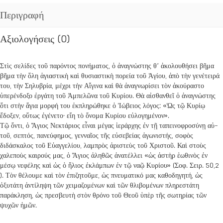
Περιγραφή
Αξιολογήσεις (0)
Στὶς σελίδες τοῦ παρόντος πονήματος, ὁ ἀναγνώστης θ’ ἀκολουθήσει βῆμα
βῆ­μα τὴν ὅλη ἁγιαστικὴ καὶ θυσιαστικὴ πο­ρεία τοῦ Ἁγίου, ἀπὸ τὴν γενέτειρά
του, τὴν Σηλυβρία, μέχρι τὴν Αἴγινα καὶ θὰ ἀναγνωρίσει τὸν ἀκούραστο
ὑπερένδοξο ἐργάτη τοῦ Ἀμπε­λῶνα τοῦ Κυρίου. Θὰ αἰσθανθεῖ ὁ ἀναγνώστης
ὅτι στὴν ἅγια μορφή του ἐκπληρώθηκε ὁ Ἰώβειος λόγος: «Ὡς τῷ Κυρίῳ
ἔδοξεν, οὕτως ἐγέ­νετο· εἴη τὸ ὄνομα Κυρίου εὐλογημένον».
Τῷ ὄντι, ὁ Ἅγιος Νεκτάριος εἶναι μέ­γας ἱεράρχης ἐν τῇ ταπεινοφροσύνῃ αὐ­
τοῦ, σε­πτός, πανεύφημος, γενναῖος τῆς εὐσεβείας ἀγωνιστής, σοφὸς
διδάσκαλος τοῦ Εὐαγγελίου, λαμπρὸς ἀριστεὺς τοῦ Χρι­στοῦ. Καὶ στοὺς
χαλεποὺς καιρούς μας, ὁ Ἅγιος ἀλη­θῶς ἀνατέλλει «ὡς ἀστὴρ ἑωθινὸς ἐν
μέσῳ νεφέλης καὶ ὡς ὁ ἥλιος ἐκλάμπων ἐν τῷ ναῷ Κυρίου» (Σοφ. Σειρ. 50,2
). Τὸν θέλουμε καὶ τὸν ἐπιζητοῦμε, ὡς πνευματικό μας καθοδηγητή, ὡς
ὀξυτάτη ἀντίληψη τῶν χειμαζομένων καὶ τῶν θλιβομένων πληρεστάτη
παράκληση, ὡς πρεσβευτὴ στὸν θρόνο τοῦ Θεοῦ ὑπὲρ τῆς σωτηρίας τῶν
ψυχῶν ἡμῶν.