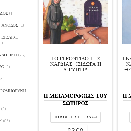
ΔΟΣ
(1)
 ΑΝΟΔΟΣ
(1)
 ΒΙΒΛΙΚΗ
8)
ΚΔΟΤΙΚΗ
(25)
ΤΟ ΓΕΡΟΝΤΙΚΟ ΤΗΣ
ΕΝ
ΚΑΡΔΙΑΣ . ΙΣΙΔΩΡΑ Η
Κ
ΡΩ
(3)
ΑΙΓΥΠΤΙΑ
ΘΕ
25)
 ΡΩΜΗΟΣΥΝΗ
Η ΜΕΤΑΜΟΡΦΩΣΙΣ ΤΟΥ
Η 
ΣΩΤΗΡΟΣ
(3)
ΠΡΟΣΘΉΚΗ ΣΤΟ ΚΑΛΆΘΙ
Η
(96)
€
2,00