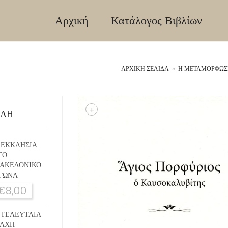
Αρχική
Κατάλογος Βιβλίων
ΑΡΧΙΚΉ ΣΕΛΊΔΑ
»
Η ΜΕΤΑΜΟΡΦΩΣΙ
+
ΙΛΗ
 ΕΚΚΛΗΣΙΑ
ΤΟ
ΑΚΕΔΟΝΙΚΟ
ΓΩΝΑ
€
8,00
 ΤΕΛΕΥΤΑΙΑ
ΑΧΗ