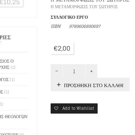
€
10,25
Η ΜΕΤΑΜΟΡΦΩΣΙΣ ΤΟΥ ΣΩΤΗΡΟΣ
ΣΥΛΛΟΓΙΚΟ ΕΡΓΟ
ISBN
9789606890697
ΡΙΕΣ
Ν
€
2,00
ΣΙΟΣ Ο
ΡΧΗΣ
(1)
ΑΓΙΟΣ
ΠΟΡΦΥΡΙΟΣ
Ο
ΟΓΟΣ
(1)
ΠΡΟΣΘΉΚΗ ΣΤΟ ΚΑΛΆΘΙ
ΚΑΥΣΟΚΑΛΥΒΙΤΗΣ
ποσότητα
ΟΣ
(1)
6)
Add to Wishlist
Σ ΘΕΟΛΟΓΩΝ
OKSTORE
(2)