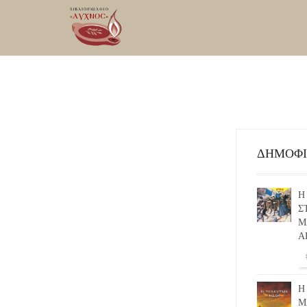
ΔΗΜΟΦ
Η
Σ
Μ
Α
Η
Μ