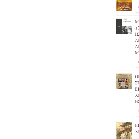
Μ
1
Ι
Α
Α
Μ
Ο
Σ
Ε
Χ
Β
Ε
Χ