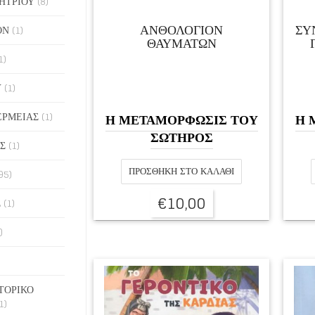
ΗΤΡΙΟΥ
(8)
ΑΝΘΟΛΟΓΙΟΝ
ΣΥ
ΟΝ
(1)
ΘΑΥΜΑΤΩΝ
1)
Υ
(1)
ΕΡΜΕΙΑΣ
(1)
Η ΜΕΤΑΜΟΡΦΩΣΙΣ ΤΟΥ
Η 
ΣΩΤΗΡΟΣ
Σ
(1)
ΠΡΟΣΘΉΚΗ ΣΤΟ ΚΑΛΆΘΙ
95)
€
10,00
Σ
(1)
)
ΤΟΡΙΚΟ
1)