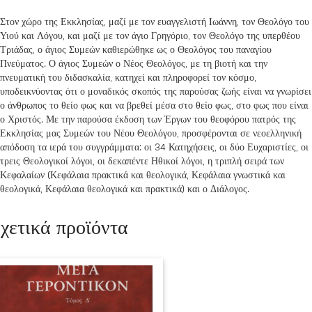
Στον χώρο της Εκκλησίας, μαζί με τον ευαγγελιστή Ιωάννη, τον Θεολόγο του
Υιού και Λόγου, και μαζί με τον άγιο Γρηγόριο, τον Θεολόγο της υπερθέου
Τριάδας, ο άγιος Συμεών καθιερώθηκε ως ο Θεολόγος του παναγίου
Πνεύματος. Ο άγιος Συμεών ο Νέος Θεολόγος, με τη βιοτή και την
πνευματική του διδασκαλία, κατηχεί και πληροφορεί τον κόσμο,
υποδεικνύοντας ότι ο μοναδικός σκοπός της παρούσας ζωής είναι να γνωρίσει
ο άνθρωπος το θείο φως και να βρεθεί μέσα στο θείο φως, στο φως που είναι
ο Χριστός. Με την παρούσα έκδοση των Έργων του θεοφόρου πατρός της
Εκκλησίας μας Συμεών του Νέου Θεολόγου, προσφέρονται σε νεοελληνική
απόδοση τα ιερά του συγγράμματα: οι 34 Κατηχήσεις, οι δύο Ευχαριστίες, οι
τρεις Θεολογικοί λόγοι, οι δεκαπέντε Ηθικοί λόγοι, η τριπλή σειρά των
Κεφαλαίων (Κεφάλαια πρακτικά και θεολογικά, Κεφάλαια γνωστικά και
θεολογικά, Κεφάλαια θεολογικά και πρακτικά) και ο Διάλογος.
χετικά προϊόντα