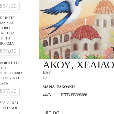
€
14,85
ΠΑΙΝΤΙΡΙ
922-ΜΙΑ
ΣΤΟΡΙΑ
ΠΩΛΕΙΑΣ
ΠΟ ΤΗ
ΙΚΡΑΣΙΑ
€
15,00
ΑΚΟΥ, ΧΕΛΙΔΟ
ΜΟΙΟΤΗΤΕΣ
ΤΗΝ
ΕΑΡ
ΙΚΟΝΟΓΡΑΦΙΑ
ΕΑΡ
ΡΙΣΤΟΥ ΚΑΙ
ΟΥΔΑ
ΜΑΡΙΑ ΞΑΝΘΑΚΗ
€
17,50
ISBN
9786188358096
ΒΡΑΙΟΙ ΚΑΙ
ΡΙΣΤΙΑΝΟΙ
€
6,00