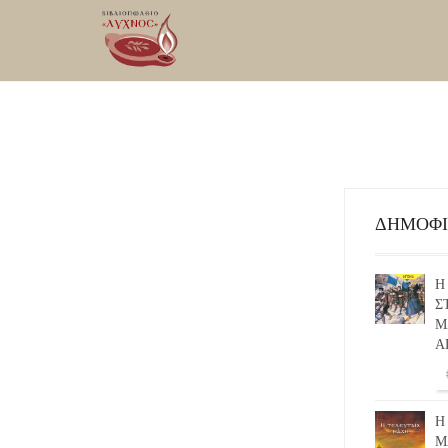
ΔΗΜΟΦ
Η
Σ
Μ
Α
Η
Μ