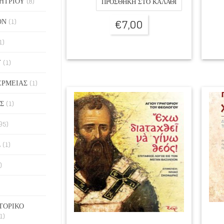
ΗΤΡΙΟΥ
(8)
ΠΡΟΣΘΉΚΗ ΣΤΟ ΚΑΛΆΘΙ
€
7,00
ΟΝ
(1)
1)
Υ
(1)
ΕΡΜΕΙΑΣ
(1)
Σ
(1)
95)
Σ
(1)
)
ΤΟΡΙΚΟ
1)