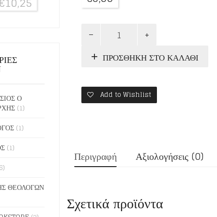
€
10,25
ΑΚΟΥ,
ΧΕΛΙΔΟΝΙ
ποσότητα
ΠΡΟΣΘΉΚΗ ΣΤΟ ΚΑΛΆΘΙ
ΡΙΕΣ
Ν
Add to Wishlist
ΣΙΟΣ Ο
ΡΧΗΣ
(1)
ΟΓΟΣ
(1)
ΟΣ
(1)
Περιγραφή
Αξιολογήσεις (0)
6)
Σ ΘΕΟΛΟΓΩΝ
Σχετικά προϊόντα
OKSTORE
(2)