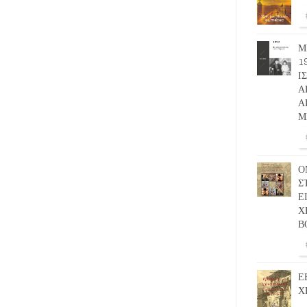
Μ
1
Ι
Α
Α
Μ
Ο
Σ
Ε
Χ
Β
Ε
Χ