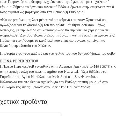
τους Γερμανούς που θεώρησαν χρέος τους τη σύγκρουση με τη χιτλερική
εξουσία. Σήμερα το έργο του «Λευκού Ρόδου» έρχεται στην επιφάνεια ενώ ό
ίδιος τιμάται ως μάρτυρας από την Ορθόδοξη Εκκλησία.
«Και σε ρωτάω» μας λέει μέσα από τα κείμενά του «σαν Χριστιανό που
αγωνίζεσαι για τη διαφύλαξη του πιο πολύτιμου θησαυρού σου, μήπως
διστάζεις, με την ελπίδα ότι κάποιος άλλος θα σηκώσει το χέρι για να σε
υπερασπίσει; Δεν σου έδωσε ο Θεός τη δύναμη και τη θέληση να αγωνιστείς;
Πρέπει να χτυπήσουμε το κακό εκεί που είναι πιο δυνατό, και είναι πιο
δυνατό στην εξουσία του Χίτλερ».
Η ιστορία ενός νέου παιδιού και των φίλων του που δεν φοβήθηκαν τον φόβο.
ELENA PEREKRESTOV
Η Έλενα Περεκρέστοβ γεννήθηκε στην Αμερική. Απέκτησε το Master’s της
στη Ρωσική σχολή του πανεπιστημίου του Norwich. Έχει διδάξει στο
Γυμνάσιο του Αγίου Κυρίλλου και Μεθοδίου στο Σαν Φρανσίσκο-
Καλιφόρνια και στο θερινό σχολείο για την Εκκλησιαστική μουσική στο
Σεμινάριο της Αγίας Τριάδας στο Jordanville, Νέα Υόρκη.
χετικά προϊόντα