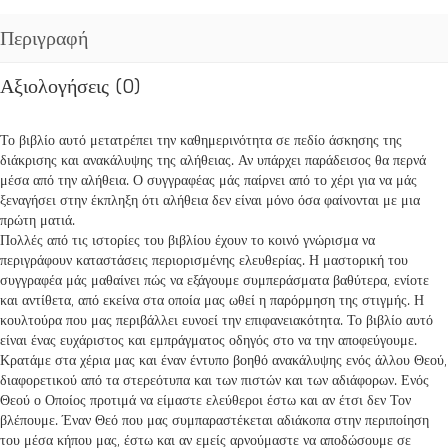
Περιγραφή
Αξιολογήσεις (0)
Το βιβλίο αυτό μετατρέπει την καθημερινότητα σε πεδίο άσκησης της
διάκρισης και ανακάλυψης της αλήθειας. Αν υπάρχει παράδεισος θα περνά
μέσα από την αλήθεια. Ο συγγραφέας μάς παίρνει από το χέρι για να μάς
ξεναγήσει στην έκπληξη ότι αλήθεια δεν είναι μόνο όσα φαίνονται με μια
πρώτη ματιά.
Πολλές από τις ιστορίες του βιβλίου έχουν το κοινό γνώρισμα να
περιγράφουν καταστάσεις περιορισμένης ελευθερίας. Η μαστορική του
συγγραφέα μάς μαθαίνει πώς να εξάγουμε συμπεράσματα βαθύτερα, ενίοτε
και αντίθετα, από εκείνα στα οποία μας ωθεί η παρόρμηση της στιγμής. Η
κουλτούρα που μας περιβάλλει ευνοεί την επιφανειακότητα. Το βιβλίο αυτό
είναι ένας ευχάριστος και εμπράγματος οδηγός στο να την αποφεύγουμε.
Κρατάμε στα χέρια μας και έναν έντυπο βοηθό ανακάλυψης ενός άλλου Θεού,
διαφορετικού από τα στερεότυπα και των πιστών και των αδιάφορων. Ενός
Θεού ο Οποίος προτιμά να είμαστε ελεύθεροι έστω και αν έτσι δεν Τον
βλέπουμε. Έναν Θεό που μας συμπαραστέκεται αδιάκοπα στην περιποίηση
του μέσα κήπου μας, έστω και αν εμείς αρνούμαστε να αποδώσουμε σε