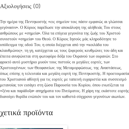
Αξιολογήσεις (0)
Την ημέρα της Πεντηκοστής «εις σημείον τοις πάσιν εμφανώς αι γλώσσαι
γεγόνασιν». Ο Κύριος παρέδωσε την αποκάλυψη της αλήθειάς Του στους
ανθρώπους με «σημεία». Όλα τα επίγεια γεγονότα της ζωής του Χριστού
συνιστούν «σημεία» του Θεού. Ο Κύριος Ιησούς μάς κληροδότησε το
υπόδειγμα της οδού Του, η οποία διέρχεται από την «κοιλάδα του
κλαυθμώνος», τη γη, κατέρχεται ως τους ζοφερούς κευθμώνες του άδη και
έπειτα ανυψώνεται στη φωτοφόρο δόξα του Ουρανού των ουρανών. Στο
φρικτό αυτό μυστήριο μυούν τους πιστούς οι μεγάλες εορτές, των
Χριστουγέννων, των Θεοφανείων, της Μεταμορφώσεως, της Αναστάσεως,
όπως επίσης η τελευταία και μεγάλη εορτή της Πεντηκοστής. Η προετοιμασία
του Χριστιανού αθλητή για τις εορτές με ταπεινή ευχαριστία και συσσεισμό
μετανοίας τον εισάγει στη ζώσα Παρουσία του Κυρίου, όπου ενωτίζεται τα
«ξένα και παράδοξα» απηχήματα του Πνεύματος. Η χάρη της εκάστοτε εορτής
διανοίγει θυρίδα ενώπιόν του και τον καθιστά σύγχρονο γεγονότων αιωνίων.
χετικά προϊόντα