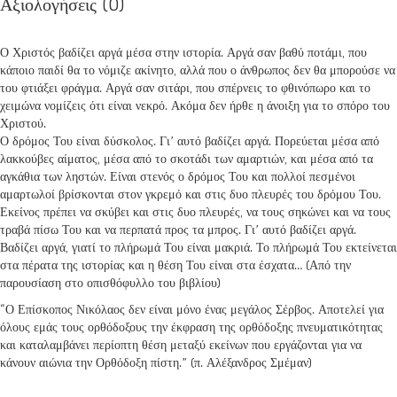
Αξιολογήσεις (0)
Ο Χριστός βαδίζει αργά μέσα στην ιστορία. Αργά σαν βαθύ ποτάμι, που
κάποιο παιδί θα το νόμιζε ακίνητο, αλλά που ο άνθρωπος δεν θα μπορούσε να
του φτιάξει φράγμα. Αργά σαν σιτάρι, που σπέρνεις το φθινόπωρο και το
χειμώνα νομίζεις ότι είναι νεκρό. Ακόμα δεν ήρθε η άνοιξη για το σπόρο του
Χριστού.
Ο δρόμος Του είναι δύσκολος. Γι’ αυτό βαδίζει αργά. Πορεύεται μέσα από
λακκούβες αίματος, μέσα από το σκοτάδι των αμαρτιών, και μέσα από τα
αγκάθια των ληστών. Είναι στενός ο δρόμος Του και πολλοί πεσμένοι
αμαρτωλοί βρίσκονται στον γκρεμό και στις δυο πλευρές του δρόμου Του.
Εκείνος πρέπει να σκύβει και στις δυο πλευρές, να τους σηκώνει και να τους
τραβά πίσω Του και να περπατά προς τα μπρος. Γι’ αυτό βαδίζει αργά.
Βαδίζει αργά, γιατί το πλήρωμά Του είναι μακριά. Το πλήρωμά Του εκτείνεται
στα πέρατα της ιστορίας και η θέση Του είναι στα έσχατα… (Από την
παρουσίαση στο οπισθόφυλλο του βιβλίου)
“Ο Επίσκοπος Νικόλαος δεν είναι μόνο ένας μεγάλος Σέρβος. Αποτελεί για
όλους εμάς τους ορθόδοξους την έκφραση της ορθόδοξης πνευματικότητας
και καταλαμβάνει περίοπτη θέση μεταξύ εκείνων που εργάζονται για να
κάνουν αιώνια την Ορθόδοξη πίστη.” (π. Αλέξανδρος Σμέμαν)