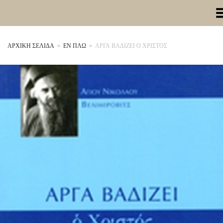
Toggle Me
ΑΡΧΙΚΉ ΣΕΛΊΔΑ
»
ΕΝ ΠΛΩ
»
ΑΡΓΑ ΒΑΔΙΖΕΙ Ο ΧΡΙΣΤΟΣ
+