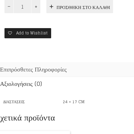
ΑΡΧΙΕΠΙΣΚΟΠΟΥ
ΠΡΟΣΘΉΚΗ ΣΤΟ ΚΑΛΆΘΙ
ΧΡΙΣΤΟΔΟΥΛΟΥ
ΕΡΓΑ
τ.Γ
ποσότητα
Add to Wishlist
Επιπρόσθετες Πληροφορίες
Αξιολογήσεις (0)
ΔΙΑΣΤΆΣΕΙΣ
24 × 17 CM
χετικά προϊόντα