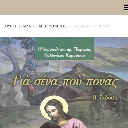
Toggle Me
ΑΡΧΙΚΉ ΣΕΛΊΔΑ
»
Ι. Μ. ΧΡΥΣΟΠΗΓΗΣ
»
ΓΙΑ ΣΕΝΑ ΠΟΥ ΠΟΝΑΣ
+