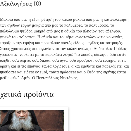
Αξιολογήσεις (0)
Μακριά από μας η εξυπηρέτηση του κακού μακριά από μας η καταπολέμηση
των αγαθών έργων μακριά από μας το πολυμερές, το πολύμορφο, το
πολυώνυμο ψεύδος μακριά από μας η αδικία του πλησίον, του αδελφού,
γενικά του ανθρώπου. Η αδικία και το ψέμα, αναστατώνουν τις κοινωνίες,
ταράζουν την ειρήνη και προκαλούν παντός είδους μεγάλες καταστροφές.
Στους χριστιανούς που αγωνίζονται τον καλόν αγώνα, ο Απόστολος Παύλος
γράφοντας, νουθετεί με τα παρακάτω λόγια: “το λοιπόν, αδελφοί, όσα εστίν
αληθή, όσα σεμνά, όσα δίκαια, όσα αγνά, όσα προσφιλή, όσα εύφημα, ει τις
αρετή και ει τις έπαινος, ταύτα λογίζεσθε, α και εμάθατε και παρελάβετε, και
ηκούσατε και είδετε εν εμοί, ταύτα πράσσετε και ο Θεός της ειρήνης έσται
μεθ’ υμών”. Αμήν. Ο Πενταπόλεως Νεκτάριος
χετικά προϊόντα