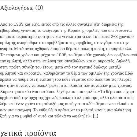
Αξιολογήσεις (0)
Από το 1969 και εξής, εκτός από τις άλλες συνάξεις στη διάρκεια της
εβδομάδος, γίνονται, το απόγευμα της Κυριακής, ομιλίες που απευθύνονται
σε μικτό ακροατήριο φοιτητών και γενικότερα νέων. Τα πρώτα 2-3 χρόνια ο
ομιλητής αναφέρθηκε στα προβλήματα της εφηβείας, στον γάμο και στην
αγαμία. Μετά αναπτύχθηκαν διάφορα θέματα, όπως η πίστη, η αμαρτία κλπ.
Τα επόμενα χρόνια και μέχρι το 1995, το θέμα κάθε χρονιάς δεν οριζόταν από
τον ομιλητή, αλλά στην επιλογή του συνέβαλλαν και οι ακροατές. Δηλαδή,
στην πρώτη σύναξη του έτους, μετά από τον σχετικό διάλογο μεταξύ
ομιλητού και ακροατών, καθοριζόταν το θέμα των ομιλιών της χρονιάς Εδώ
πρέπει να πούμε ότι η εξέταση του κάθε θέματος από όλες του τις πλευρές
δεν ήταν δυνατόν να ολοκληρωθεί στο πλαίσιο των συνάξεων μιας χρονιάς.
Χαρακτηριστικό είναι αυτό που λέχθηκε σε μια ομιλία: «Το θέμα που είχαμε
αρχίσει από την αρχή της χρονιάς κάπως το πλησιάσαμε, αλλά όλα αυτά που
λέμε επί έναν χρόνο στη σύναξή μας αυτή για το κάθε θέμα είναι τελικά και
σαν μια εισαγωγή. Το κάθε θέμα πρέπει να το μελετά κανείς μια ολόκληρη
ζωή, για να μυηθεί σ’ αυτό και τελικά να ωφεληθεί». […]
χετικά προϊόντα