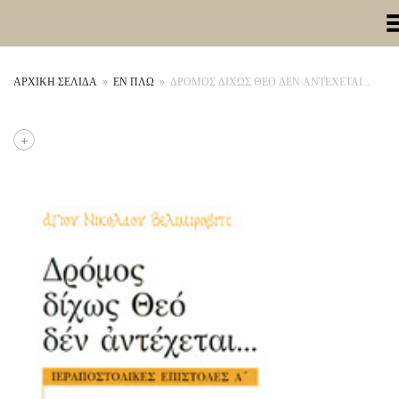
Toggle Me
ΑΡΧΙΚΉ ΣΕΛΊΔΑ
»
ΕΝ ΠΛΩ
»
ΔΡΟΜΟΣ ΔΙΧΩΣ ΘΕΟ ΔΕΝ ΑΝΤΕΧΕΤΑΙ…
+