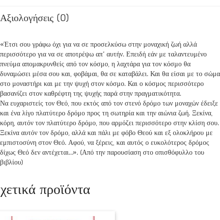
Αξιολογήσεις (0)
«Έτσι σου γράφω όχι για να σε προσελκύσω στην μοναχική ζωή αλλά
περισσότερο για να σε αποτρέψω απ’ αυτήν. Επειδή εάν με ταλαντευμένο
πνεύμα απομακρυνθείς από τον κόσμο, η λαχτάρα για τον κόσμο θα
δυναμώσει μέσα σου και, φοβάμαι, θα σε καταβάλει. Και θα είσαι με το σώμα
στο μοναστήρι και με την ψυχή στον κόσμο. Και ο κόσμος περισσότερο
βασανίζει στον καθρέφτη της ψυχής παρά στην πραγματικότητα.
Να ευχαριστείς τον Θεό, που εκτός από τον στενό δρόμο των μοναχών έδειξε
και ένα λίγο πλατύτερο δρόμο προς τη σωτηρία και την αιώνια ζωή. Ξεκίνα,
κόρη, αυτόν τον πλατύτερο δρόμο, που αρμόζει περισσότερο στην κλίση σου.
Ξεκίνα αυτόν τον δρόμο, αλλά και πάλι με φόβο Θεού και εξ ολοκλήρου με
εμπιστοσύνη στον Θεό. Αφού, να ξέρεις, και αυτός ο ευκολότερος δρόμος
δίχως Θεό δεν αντέχεται…». (Από την παρουσίαση στο οπισθόφυλλο του
βιβλίου)
χετικά προϊόντα