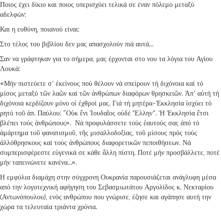
Ποιος έχει δίκιο και ποιος υπερισχύει τελικά σε έναν πόλεμο μεταξύ
αδελφών;
Και η ευθύνη, ποιανού είναι;
Στο τέλος του βιβλίου δεν μας απασχολούν πιά αυτά…
Σαν να γράφτηκαν για το σήμερα, μας έρχονται στο νου τα λόγια του Αγίου
Λουκά:
«Μήν πιστεύετε σ’ ἐκείνους πού θέλουν νά σπείρουν τή διχόνοια καί τό
μίσος μεταξύ τῶν λαῶν καί τῶν ἀνθρώπων διαφόρων θρησκειῶν. Ἁπ’ αὐτή τή
διχόνοια κερδίζουν μόνο οἱ ἐχθροί μας. Γιά τή μητέρα-Ἐκκλησία ἰσχύει τό
ρητό τοῦ ἀπ. Παύλου: “Οὐκ ἔνι Ἰουδαῖος οὐδέ Ἕλλην”. Ἡ Ἐκκλησία ἔτσι
βλέπει τούς ἀνθρώπους». Νά προφυλάσσετε τούς ἑαυτούς σας ἀπό τό
ἁμάρτημα τοῦ φανατισμοῦ, τῆς μισαλλοδοξίας, τοῦ μίσους πρός τούς
ἀλλόθρησκους καί τούς ἀνθρώπους διαφορετικῶν πεποιθήσεων. Νά
συμπερισφέρεστε εὐγενικά σε κάθε ἄλλη πίστη. Ποτέ μήν προσβάλλετε, ποτέ
μήν ταπεινώνετε κανένα…».
Η εμφύλια διαμάχη στην σύγχρονη Ουκρανία παρουσιάζεται ανάγλυφη μέσα
από την λογοτεχνική αφήγηση του Σεβασμιωτάτου Αργολίδος κ. Νεκταρίου
(Αντωνόπουλου), ενός ανθρώπου που γνώρισε, έζησε και αγάπησε αυτή την
χώρα τα τελευταία τριάντα χρόνια.