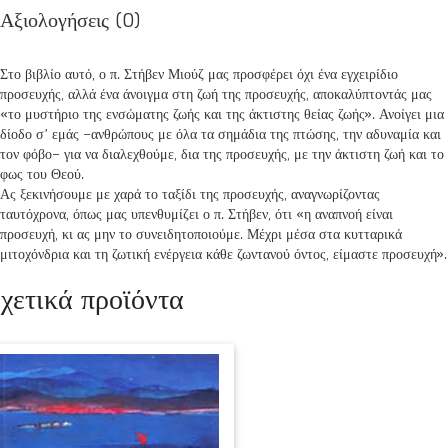
Αξιολογήσεις (0)
Στο βιβλίο αυτό, ο π. Στήβεν Μιούζ μας προσφέρει όχι ένα εγχειρίδιο
προσευχής, αλλά ένα άνοιγμα στη ζωή της προσευχής, αποκαλύπτοντάς μας
«το μυστήριο της ενσώματης ζωής και της άκτιστης θείας ζωής». Ανοίγει μια
δίοδο σ’ εμάς –ανθρώπους με όλα τα ση­μάδια της πτώσης, την αδυναμία και
τον φόβο– για να διαλεχθούμε, δια της προσευχής, με την άκτιστη ζωή και το
φως του Θεού.
Ας ξεκινήσουμε με χαρά το ταξίδι της προσευχής, αναγνωρίζοντας
ταυτόχρονα, όπως μας υπενθυμίζει ο π. Στήβεν, ότι «η αναπνοή είναι
προσευχή, κι ας μην το συνειδητοποιούμε. Μέχρι μέσα στα κυτταρικά
μιτοχόνδρια και τη ζωτική ενέργεια κάθε ζωντανού όντος, είμαστε προσευχή».
χετικά προϊόντα