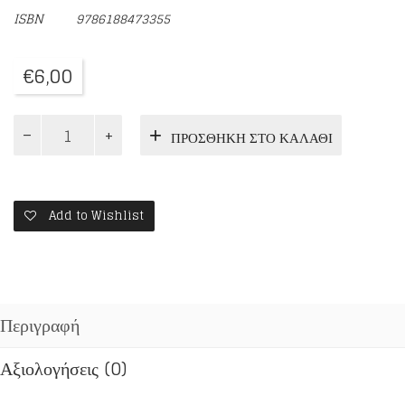
ISBN
9786188473355
€
6,00
ΕΜΜΑΝΟΥΗΛ
ΠΡΟΣΘΉΚΗ ΣΤΟ ΚΑΛΆΘΙ
ΠΑΠΑΣ
ΤΑΞΙΔΙ
ΜΕ
ΕΝΑΝ
ΗΡΩΑ
Add to Wishlist
ΤΗΣ
ΜΑΚΕΔΟΝΙΑΣ
ποσότητα
Περιγραφή
Αξιολογήσεις (0)