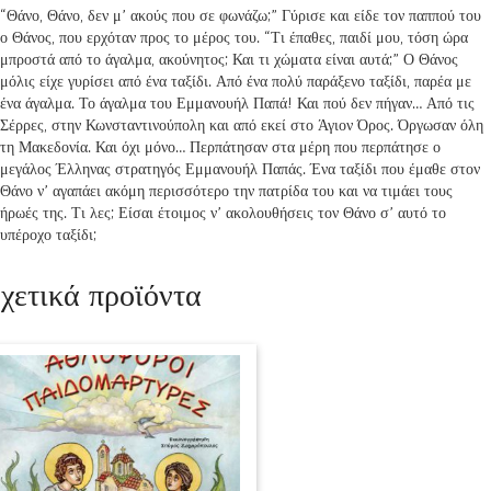
“Θάνο, Θάνο, δεν μ’ ακούς που σε φωνάζω;” Γύρισε και είδε τον παππού του
ο Θάνος, που ερχόταν προς το μέρος του. “Τι έπαθες, παιδί μου, τόση ώρα
μπροστά από το άγαλμα, ακούνητος; Και τι χώματα είναι αυτά;” Ο Θάνος
μόλις είχε γυρίσει από ένα ταξίδι. Από ένα πολύ παράξενο ταξίδι, παρέα με
ένα άγαλμα. Το άγαλμα του Εμμανουήλ Παπά! Και πού δεν πήγαν… Από τις
Σέρρες, στην Κωνσταντινούπολη και από εκεί στο Άγιον Όρος. Όργωσαν όλη
τη Μακεδονία. Και όχι μόνο… Περπάτησαν στα μέρη που περπάτησε ο
μεγάλος Έλληνας στρατηγός Εμμανουήλ Παπάς. Ένα ταξίδι που έμαθε στον
Θάνο ν’ αγαπάει ακόμη περισσότερο την πατρίδα του και να τιμάει τους
ήρωές της. Τι λες; Είσαι έτοιμος ν’ ακολουθήσεις τον Θάνο σ’ αυτό το
υπέροχο ταξίδι;
χετικά προϊόντα