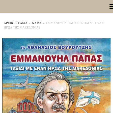
Toggle Me
ΑΡΧΙΚΉ ΣΕΛΊΔΑ
»
ΝΑΜΑ
»
ΕΜΜΑΝΟΥΗΛ ΠΑΠΑΣ ΤΑΞΙΔΙ ΜΕ ΕΝΑΝ
ΗΡΩΑ ΤΗΣ ΜΑΚΕΔΟΝΙΑΣ
+