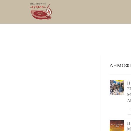
ΔΗΜΟΦ
Η
Σ
Μ
Α
Η
Μ