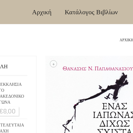
Αρχική
Κατάλογος Βιβλίων
ΑΡΧΙΚΉ
+
ΙΛΗ
 ΕΚΚΛΗΣΙΑ
ΤΟ
ΑΚΕΔΟΝΙΚΟ
ΓΩΝΑ
€
8,00
 ΤΕΛΕΥΤΑΙΑ
ΑΧΗ