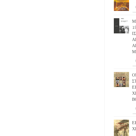
Μ
1
Ι
Α
Α
Μ
Ο
Σ
Ε
Χ
Β
Ε
Χ