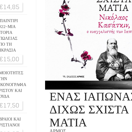
€
14,85
ΠΑΙΝΤΙΡΙ
922-ΜΙΑ
ΣΤΟΡΙΑ
ΠΩΛΕΙΑΣ
ΠΟ ΤΗ
ΙΚΡΑΣΙΑ
€
15,00
ΜΟΙΟΤΗΤΕΣ
ΤΗΝ
ΙΚΟΝΟΓΡΑΦΙΑ
ΕΝΑΣ ΙΑΠΩΝΑ
ΡΙΣΤΟΥ ΚΑΙ
ΟΥΔΑ
ΔΙΧΩΣ ΣΧΙΣΤΑ
€
17,50
ΜΑΤΙΑ
ΒΡΑΙΟΙ ΚΑΙ
ΡΙΣΤΙΑΝΟΙ
ΑΡΜΟΣ