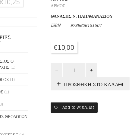
€
10,25
ΑΡΜΟΣ
ΘΑΝΑΣΗΣ Ν. ΠΑΠΑΘΑΝΑΣΙΟΥ
ISBN
9789606151507
ΡΙΕΣ
Ν
€
10,00
ΣΙΟΣ Ο
ΕΝΑΣ
ΡΧΗΣ
(1)
ΙΑΠΩΝΑΣ
ΔΙΧΩΣ
ΟΓΟΣ
(1)
ΠΡΟΣΘΉΚΗ ΣΤΟ ΚΑΛΆΘΙ
ΣΧΙΣΤΑ
ΜΑΤΙΑ
ΟΣ
(1)
ποσότητα
6)
Add to Wishlist
Σ ΘΕΟΛΟΓΩΝ
OKSTORE
(2)