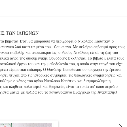
ΤΗΣ ΤΩΝ ΙΑΠΩΝΩΝ
 τα βήματα! Έτσι θα μπορούσε να περιγραφεί ο Νικόλαος Κασάτκιν, ο
ιαπωνικό λαό κατά τα μέσα του 19ου αιώνα. Με πελώριο σεβασμό προς τους
έννοια επιβολής και αποικιοκρατίας, ο Ρώσος Νικόλαος έζησε τη ζωή του
τελικά άγιος της οικουμενικής Ορθόδοξης Εκκλησίας. Το βιβλίο μελετά τους
οστολικού έργου του και την μεθοδολογία του, η οποία στην εποχή του είχε
μένει εξαιρετικά επίκαιρη. Ο Θανάσης Παπαθανασίου προχωρά την έρευνα
ήσει πτυχές από τις ιστορικές συγκυρίες, τις θεολογικές αναμετρήσεις και
αρκώθηκε ο κόπος του αγίου Νικολάου Κασάτκιν και διαμορφώθηκε η
και αλήθεια, πολιτισμοί και θρησκείες είναι τα τοπία απ’ όπου περνά ο
σχιστά μάτια, με πυξίδα του το πανανθρώπινο Ευαγγέλιο της Ανάστασης!