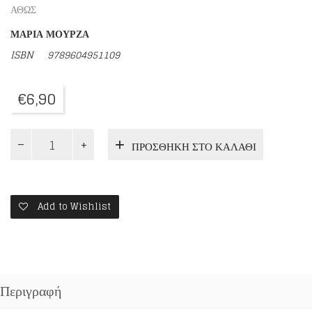
ΑΘΩΣ
ΜΑΡΙΑ ΜΟΥΡΖΑ
ISBN
9789604951109
€
6,90
ΕΝ
ΠΡΟΣΘΉΚΗ ΣΤΟ ΚΑΛΆΘΙ
ΜΕΣΩ
ΚΡΙΣΗΣ
ποσότητα
Add to Wishlist
Περιγραφή