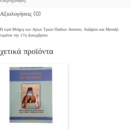
ΑΓΙΩΝ
ΤΡΙΩΝ
Αξιολογήσεις (0)
ΠΑΙΔΩΝ
ποσότητα
Η ιερά Μνήμη των Αγίων Τριών Παίδων Ανανίου, Λαζάρου και Μισαήλ
τιμάται την 17η Δεκεμβρίου.
χετικά προϊόντα