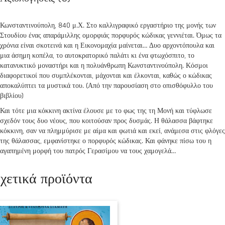
Κωνσταντινούπολη, 840 μ.Χ. Στο καλλιγραφικό εργαστήριο της μονής των
Στουδίου ένας απαράμιλλης ομορφιάς πορφυρός κώδικας γεννιέται. Όμως τα
χρόνια είναι σκοτεινά και η Εικονομαχία μαίνεται… Δυο αρχοντόπουλα και
μια άσημη κοπέλα, το αυτοκρατορικό παλάτι κι ένα φτωχόσπιτο, το
κατανυκτικό μοναστήρι και η πολυάνθρωπη Κωνσταντινούπολη. Κόσμοι
διαφορετικοί που συμπλέκονται, μάχονται και έλκονται, καθώς ο κώδικας
αποκαλύπτει τα μυστικά του. (Από την παρουσίαση στο οπισθόφυλλο του
βιβλίου)
Και τότε μια κόκκινη ακτίνα έλουσε με το φως της τη Μονή και τύφλωσε
σχεδόν τους δυο νέους, που κοιτούσαν προς δυσμάς. Η θάλασσα βάφτηκε
κόκκινη, σαν να πλημμύρισε με αίμα και φωτιά και εκεί, ανάμεσα στις φλόγες
της θάλασσας, εμφανίστηκε ο πορφυρός κώδικας. Και φάνηκε πίσω του η
αγαπημένη μορφή του πατρός Γερασίμου να τους χαμογελά…
χετικά προϊόντα