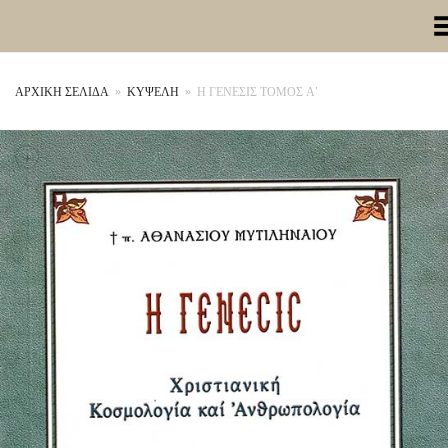
Toggle Me
ΑΡΧΙΚΉ ΣΕΛΊΔΑ
»
ΚΥΨΕΛΗ
»
Η ΓΕΝΕΣΙΣ ΤΟΜΟΣ Α’
+