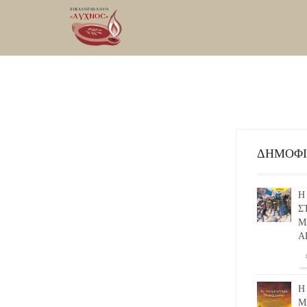
ΔΗΜΟΦ
Η
Σ
Μ
Α
Η
Μ