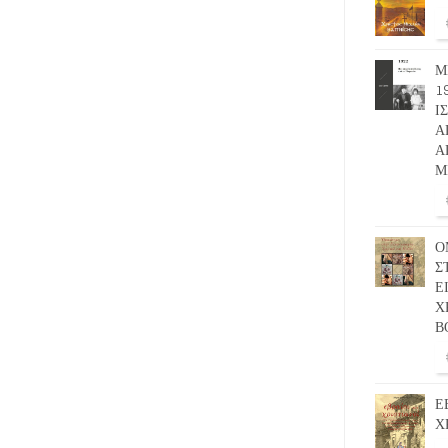
Μ
1
Ι
Α
Α
Μ
Ο
Σ
Ε
Χ
Β
Ε
Χ