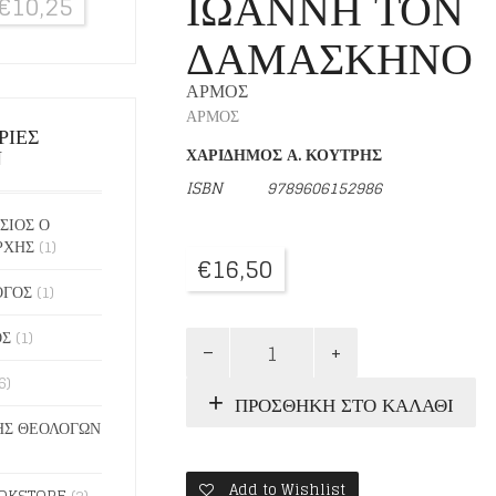
ΙΩΑΝΝΗ ΤΟΝ
€
10,25
ΔΑΜΑΣΚΗΝΟ
ΑΡΜΟΣ
ΑΡΜΟΣ
ΡΙΕΣ
Ν
ΧΑΡΙΔΗΜΟΣ Α. ΚΟΥΤΡΗΣ
ISBN 9789606152986
ΣΙΟΣ Ο
ΡΧΗΣ
(1)
€
16,50
ΟΓΟΣ
(1)
ΟΣ
(1)
Η
ΕΝΝΟΙΑ
6)
ΤΟΥ
ΠΡΟΣΘΉΚΗ ΣΤΟ ΚΑΛΆΘΙ
ΑΥΤΕΞΟΥΣΙΟΥ
ΣΤΟΝ
Σ ΘΕΟΛΟΓΩΝ
ΑΓΙΟ
ΙΩΑΝΝΗ
Add to Wishlist
ΤΟΝ
OKSTORE
(2)