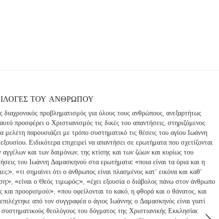
ΕΠΙΛΟΓΕΣ ΤΟΥ ΑΝΘΡΩΠΟΥ
ας διαχρονικός προβληματισμός για όλους τους ανθρώπους, ανεξαρτήτως
αυτό προσφέρει ο Χριστιανισμός τις δικές του απαντήσεις, στηριζόμενος
α μελέτη παρουσιάζει με τρόπο συστηματικό τις θέσεις του αγίου Ιωάννη
ξουσίου. Ειδικότερα επιχειρεί να απαντήσει σε ερωτήματα που σχετίζονται
 αγγέλων και των δαιμόνων, της κτίσης και των ζώων και κυρίως του
ήσεις του Ιωάννη Δαμασκηνού στα ερωτήματα: «ποια είναι τα όρια και η
ες;», «τι σημαίνει ότι ο άνθρωπος είναι πλασμένος κατ’ εικόνα και καθ’
αση;», «είναι ο Θεός τιμωρός;», «έχει εξουσία ο διάβολος πάνω στον άνθρωπο
ς και προορισμού;», «που οφείλονται το κακό, η φθορά και ο θάνατος, και
επιλέχτηκε από τον συγγραφέα ο άγιος Ιωάννης ο Δαμασκηνός είναι γιατί
ι συστηματικούς θεολόγους του δόγματος της Χριστιανικής Εκκλησίας, ο