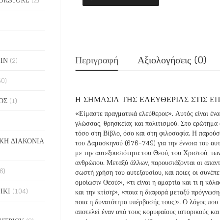
ΔΑΜΑΣΚΗΝΟ
ποσότητα
Περιγραφή
Αξιολογήσεις (0)
ΙΝ
(2)
50)
Η ΣΗΜΑΣΙΑ ΤΗΣ ΕΛΕΥΘΕΡΙΑΣ ΣΤΙΣ 
ΟΣ
(1)
«Είμαστε πραγματικά ελεύθεροι;». Αυτός είναι έν
γλώσσας, θρησκείας και πολιτισμού. Στο ερώτημα 
τόσο στη Βίβλο, όσο και στη φιλοσοφία. Η παρούσ
ΚΗ ΔΙΑΚΟΝΙΑ
του Δαμασκηνού (676-749) για την έννοια του αυτε
με την αυτεξουσιότητα του Θεού, του Χριστού, των
ανθρώπου. Μεταξύ άλλων, παρουσιάζονται οι απαντ
6)
σωστή χρήση του αυτεξουσίου, και ποιες οι συνέπει
ομοίωσιν Θεού;», «τι είναι η αμαρτία και τι η κόλ
ΙΚΙ
(104)
και την κτίση;», «ποια η διαφορά μεταξύ πρόγνωση
ποια η δυνατότητα υπέρβασής τους;». Ο λόγος που 
αποτελεί έναν από τους κορυφαίους ιστορικούς κα