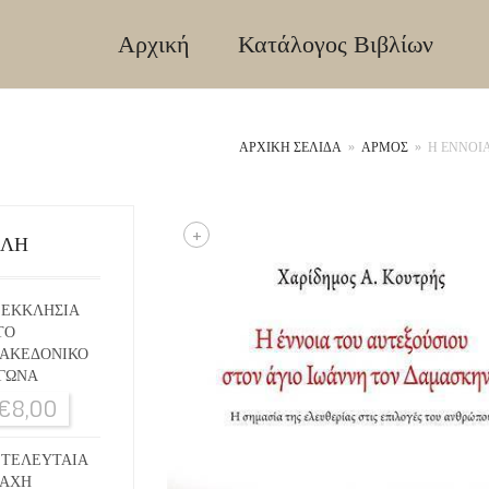
Αρχική
Κατάλογος Βιβλίων
ΑΡΧΙΚΉ ΣΕΛΊΔΑ
»
ΑΡΜΟΣ
»
Η ΕΝΝΟΙ
+
ΙΛΗ
 ΕΚΚΛΗΣΙΑ
ΤΟ
ΑΚΕΔΟΝΙΚΟ
ΓΩΝΑ
€
8,00
 ΤΕΛΕΥΤΑΙΑ
ΑΧΗ