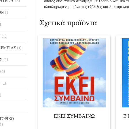
ΗΤΡΙΟΥ
(8)
οποίος ουσιαστικά συνοψίζει με τρόπο δυναμικό τ
ολοκληρωμένη εικόνα της εξέλιξης και διαμόρφωση
ΟΝ
(1)
Σχετικά προϊόντα
1)
Υ
(1)
ΕΡΜΕΙΑΣ
(1)
Σ
(1)
95)
Σ
(1)
)
ΕΚΕΙ ΣΥΜΒΑΙΝΩ
Ε
ΤΟΡΙΚΟ
1)