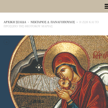
Toggle Me
ΑΡΧΙΚΉ ΣΕΛΊΔΑ
»
ΝΕΚΤΑΡΙΟΣ Δ. ΠΑΝΑΓΟΠΟΥΛΟΣ
»
Η ΖΩΗ ΚΑΙ ΤΟ
ΠΡΟΣΩΠΟ ΤΗΣ ΘΕΟΤΟΚΟΥ ΜΑΡΙΑΣ
+