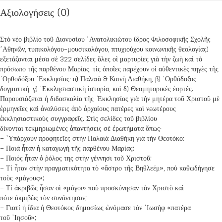
Αξιολογήσεις (0)
Στὸ νέο βιβλίο τοῦ Διονυσίου ᾿Ανατολικιώτου (δρος Φιλοσοφικῆς Σχολῆς
᾿Αθηνῶν, τυπικολόγου-μουσικολόγου, πτυχιούχου κοινωνικῆς θεολογίας)
εξετάζονται μέσα σὲ 322 σελίδες ὅλες οἱ μαρτυρίες γιὰ τὴν ζωὴ καὶ τὸ
πρόσωπο τῆς παρθένου Μαρίας, τὶς ὁποῖες παρέχουν οἱ αὐθεντικὲς πηγὲς τῆς
᾿Ορθοδόξου ᾿Εκκλησίας· α) Παλαιὰ & Καινὴ Διαθήκη, β) ᾿Ορθόδοξος
δογματική, γ) ᾿Εκκλησιαστικὴ ἱστορία, καὶ δ) Θεομητορικὲς ἑορτές.
Παρουσιάζεται ἡ διδασκαλία τῆς ̓Εκκλησίας γιὰ τὴν μητέρα τοῦ Χριστοῦ μὲ
ἑρμηνεῖες καὶ ἀναλύσεις ἀπὸ ἀρχαίους πατέρες καὶ νεωτέρους
ἐκκλησιαστικοὺς συγγραφεῖς. Στὶς σελίδες τοῦ βιβλίου
δίνονται τεκμηριωμένες ἀπαντήσεις σὲ ἐρωτήματα ὅπως·
– ῾Υπάρχουν προφητεῖες στὴν Παλαιὰ Διαθήκη γιὰ τὴν Θεοτόκο;
– Ποιά ἦταν ἡ καταγωγὴ τῆς παρθένου Μαρίας;
– Ποιός ἦταν ὁ ῥόλος της στὴν γέννησι τοῦ Χριστοῦ;
– Τί ἦταν στὴν πραγματικότητα τὸ «ἄστρο τῆς Βηθλεέμ», ποὺ καθωδήγησε
τοὺς «μάγους»;
– Τί ἀκριβῶς ἦσαν οἱ «μάγοι» ποὺ προσκύνησαν τὸν Χριστὸ καὶ
πότε ἀκριβῶς τὸν συνάντησαν;
– Γιατί ἡ ἴδια ἡ Θεοτόκος δημοσίως ὠνόμασε τὸν ᾿Ιωσὴφ «πατέρα
τοῦ ᾿Ιησοῦ»;