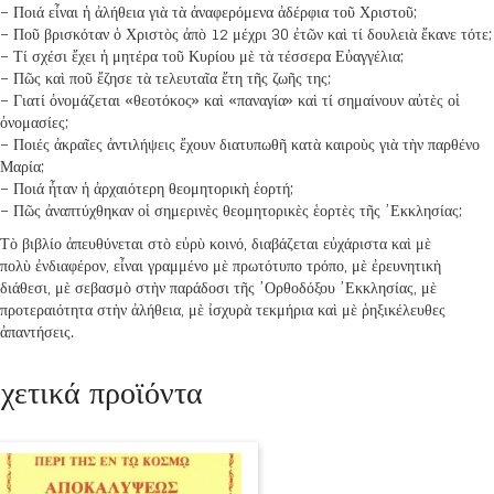
– Ποιά εἶναι ἡ ἀλήθεια γιὰ τὰ ἀναφερόμενα ἀδέρφια τοῦ Χριστοῦ;
– Ποῦ βρισκόταν ὁ Χριστὸς ἀπὸ 12 μέχρι 30 ἐτῶν καὶ τί δουλειὰ ἔκανε τότε;
– Τί σχέσι ἔχει ἡ μητέρα τοῦ Κυρίου μὲ τὰ τέσσερα Εὐαγγέλια;
– Πῶς καὶ ποῦ ἔζησε τὰ τελευταῖα ἔτη τῆς ζωῆς της;
– Γιατί ὀνομάζεται «θεοτόκος» καὶ «παναγία» καὶ τί σημαίνουν αὐτὲς οἱ
ὀνομασίες;
– Ποιές ἀκραῖες ἀντιλήψεις ἔχουν διατυπωθῆ κατὰ καιροὺς γιὰ τὴν παρθένο
Μαρία;
– Ποιά ἦταν ἡ ἀρχαιότερη θεομητορικὴ ἑορτή;
– Πῶς ἀναπτύχθηκαν οἱ σημερινὲς θεομητορικὲς ἑορτὲς τῆς ᾿Εκκλησίας;
Τὸ βιβλίο ἀπευθύνεται στὸ εὐρὺ κοινό, διαβάζεται εὐχάριστα καὶ μὲ
πολὺ ἐνδιαφέρον, εἶναι γραμμένο μὲ πρωτότυπο τρόπο, μὲ ἐρευνητικὴ
διάθεσι, μὲ σεβασμὸ στὴν παράδοσι τῆς ᾿Ορθοδόξου ᾿Εκκλησίας, μὲ
προτεραιότητα στὴν ἀλήθεια, μὲ ἰσχυρὰ τεκμήρια καὶ μὲ ῥηξικέλευθες
ἀπαντήσεις.
χετικά προϊόντα