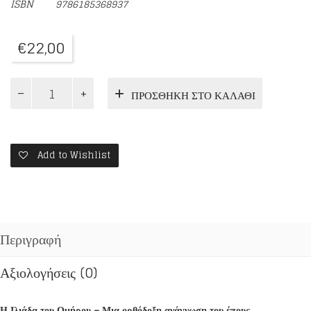
ISBN
9786185368937
€
22,00
Η
ΠΡΟΣΘΉΚΗ ΣΤΟ ΚΑΛΆΘΙ
ΙΛΙΑΔΑ
ΤΟΥ
ΟΜΗΡΟΥ
ποσότητα
Add to Wishlist
Περιγραφή
Αξιολογήσεις (0)
Η Ιλιάδα του Ομήρου – Μια ορθόδοξη ανάγνωση του έπους