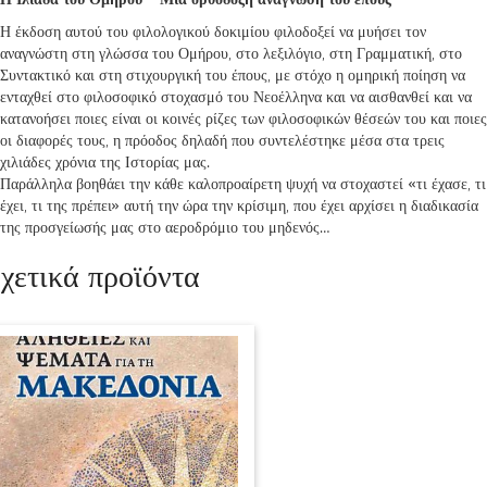
Η έκδοση αυτού του φιλολογικού δοκιμίου φιλοδοξεί να μυήσει τον
αναγνώστη στη γλώσσα του Ομήρου, στο λεξιλόγιο, στη Γραμματική, στο
Συντακτικό και στη στιχουργική του έπους, με στόχο η ομηρική ποίηση να
ενταχθεί στο φιλοσοφικό στοχασμό του Νεοέλληνα και να αισθανθεί και να
κατανοήσει ποιες είναι οι κοινές ρίζες των φιλοσοφικών θέσεών του και ποιες
οι διαφορές τους, η πρόοδος δηλαδή που συντελέστηκε μέσα στα τρεις
χιλιάδες χρόνια της Ιστορίας μας.
Παράλληλα βοηθάει την κάθε καλοπροαίρετη ψυχή να στοχαστεί «τι έχασε, τι
έχει, τι της πρέπει» αυτή την ώρα την κρίσιμη, που έχει αρχίσει η διαδικασία
της προσγείωσής μας στο αεροδρόμιο του μηδενός…
χετικά προϊόντα