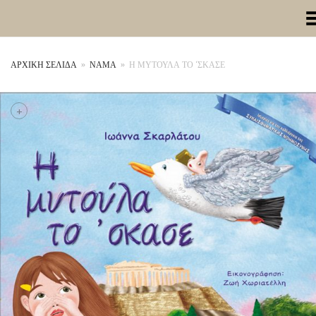
Toggle Me
ΑΡΧΙΚΉ ΣΕΛΊΔΑ
»
ΝΑΜΑ
»
Η ΜΥΤΟΥΛΑ ΤΟ ‘ΣΚΑΣΕ
+