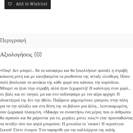
Add to Wishlist
Περιγραφή
Αξιολογήσεις (0)
«Ουφ! Δεν μπορεί… θα τα καταφέρω και θα ξεκολλήσω» φώναξε η στραβή
κόκκινη μύτη και με κατεβασμένα τα ρουθούνια της πέταξε ελεύθερη. Πόσο
πολύ βούλωναν τα αυτάκια της κάθε φορά που κάποιος την κορόιδευε.
Μπορεί να ήταν λίγο στραβή, αλλά ήταν ξεχωριστή! Η καλύτερη στον χορό…
σε βαλς και σε τανγκό, μα και στο ποδόσφαιρο με τον αέρα αρχηγό. Η
ιδιοκτήτριά της δεν την ήθελε. Παζάρευε φημισμένους γιατρούς στην πόλη
για να την αλλάξει και στη θέση της να βάλουν μια άλλη… λεπτοκαμωμένη,
σαν ζωγραφιά πλασμένη. «Μακάρι να συναντήσω ένα μέρος που οι άνθρωποι
θα αγαπούν και θα χαίρονται για τις μεγάλες μύτες τους!» είπε προσπαθώντας
να πετάξει όσο πιο ψηλά μπορούσε. Η μυτούλα το ‘σκασε! Η περιπέτεια
ξεκινά! Είστε έτοιμοι; Ένα παραμύθι για την καλλιέργεια της καλής