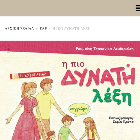
Toggle Me
ΑΡΧΙΚΉ ΣΕΛΊΔΑ
»
ΕΑΡ
»
Η ΠΙΟ ΔΥΝΑΤΗ ΛΕΞΗ
+