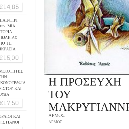
€
14,85
ΠΑΙΝΤΙΡΙ
922-ΜΙΑ
ΣΤΟΡΙΑ
ΠΩΛΕΙΑΣ
ΠΟ ΤΗ
ΙΚΡΑΣΙΑ
€
15,00
ΜΟΙΟΤΗΤΕΣ
Η ΠΡΟΣΕΥΧΗ
ΤΗΝ
ΙΚΟΝΟΓΡΑΦΙΑ
ΤΟΥ
ΡΙΣΤΟΥ ΚΑΙ
ΟΥΔΑ
ΜΑΚΡΥΓΙΑΝΝ
€
17,50
ΑΡΜΟΣ
ΒΡΑΙΟΙ ΚΑΙ
ΑΡΜΟΣ
ΡΙΣΤΙΑΝΟΙ