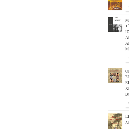
Μ
1
Ι
Α
Α
Μ
Ο
Σ
Ε
Χ
Β
Ε
Χ