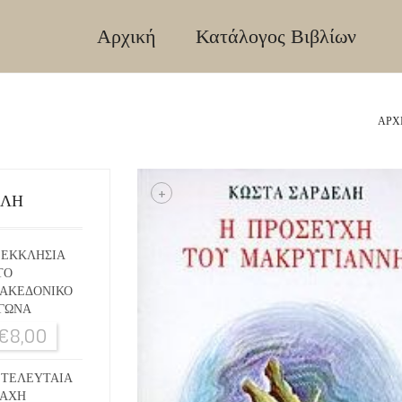
Αρχική
Κατάλογος Βιβλίων
ΑΡΧ
+
ΙΛΗ
 ΕΚΚΛΗΣΙΑ
ΤΟ
ΑΚΕΔΟΝΙΚΟ
ΓΩΝΑ
€
8,00
 ΤΕΛΕΥΤΑΙΑ
ΑΧΗ