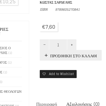
€
10,25
ΚΩΣΤΑΣ ΣΑΡΔΕΛΗΣ
ISBN 9789605270841
€
7,60
ΡΙΕΣ
Ν
Η
ΠΡΟΣΕΥΧΗ
ΣΙΟΣ Ο
ΤΟΥ
ΡΧΗΣ
(1)
ΠΡΟΣΘΉΚΗ ΣΤΟ ΚΑΛΆΘΙ
ΜΑΚΡΥΓΙΑΝΝΗ
ποσότητα
ΟΓΟΣ
(1)
ΟΣ
(1)
Add to Wishlist
6)
Σ ΘΕΟΛΟΓΩΝ
Περιγραφή
Αξιολογήσεις (0)
OKSTORE
(2)