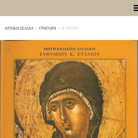
Toggle Me
ΑΡΧΙΚΉ ΣΕΛΊΔΑ
»
ΓΡΗΓΟΡΗ
»
Η ΠΡΩΤΗ
+