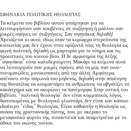
ΣΦΗΝΑΚΙΑ ΠΟΛΙΤΙΚΗΣ ΘΕΟΛΟΓΙΑΣ
Τα κείμενα του βιβλίου αυτού φτιάχτηκαν για να
λειτουργήσουν σαν κουβέντες σε συζήτηση ή μάλλον σαν
μικρές σφήνες σε συζητήσεις. Σαν σφηνάκια, δηλαδή!
Χρειάζεται κι αυτό, ιδίως όταν τα κυρίαρχα στερεότυπα της
κοινωνίας μας δεν έχουν στον ορίζοντά τους τη θεολογία ως
φωνή πολιτική, δηλαδή ως μαρτυρία για το νόημα και τις
προοπτικές του κοινού βίου. Η δε αμφισημία της λέξης
“σφηνάκια” είναι καλοδεχούμενη. Μακάρι τα κείμενα αυτά
να λειτουργούν σαν μικρές σφήνες από τη μια, σαν οινο-
πνευματώδεις μονοκοπανιές από την άλλη. Αμφότερα,
απέναντι στην παγωνιά του μηδενός, δηλαδή στην απαίτηση
της θανατίλας να κουμαντάρει τα ανθρώπινα, να αβγατίζει τα
κακάσχημα και να ακυρώνει τα πανέμορφα. Στην οπτική του
βιβλίου, “πολιτική θεολογία” δεν είναι κομματικός λόγος
διατυπωμένος με θεολογικό γλωσσάρι, δεν είναι καν κάποιο
ιδιαίτερο “είδος” θεολογίας. Είναι καθαυτήν η θεολογία ως
ανάσα της χριστιανικής πίστης, που, με ακέραιο το
μεταφυσικό φορτίο της, συναντιέται και αναμετριέται με το
άδικο του αιώνος τούτου.