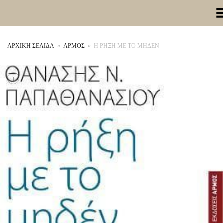
Toggle Me
ΑΡΧΙΚΉ ΣΕΛΊΔΑ
»
ΑΡΜΟΣ
»
Η ΡΗΞΗ ΜΕ ΤΟ ΜΗΔΕΝ
+