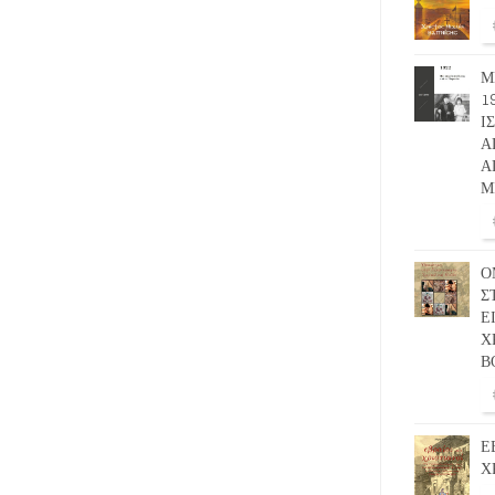
Μ
1
Ι
Α
Α
Μ
Ο
Σ
Ε
Χ
Β
Ε
Χ