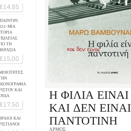
€
14,85
ΠΑΙΝΤΙΡΙ
922-ΜΙΑ
ΣΤΟΡΙΑ
ΠΩΛΕΙΑΣ
ΠΟ ΤΗ
ΙΚΡΑΣΙΑ
€
15,00
ΜΟΙΟΤΗΤΕΣ
ΤΗΝ
ΙΚΟΝΟΓΡΑΦΙΑ
Η ΦΙΛΙΑ ΕΙΝΑΙ
ΡΙΣΤΟΥ ΚΑΙ
ΟΥΔΑ
ΚΑΙ ΔΕΝ ΕΙΝΑ
€
17,50
ΠΑΝΤΟΤΙΝΗ
ΒΡΑΙΟΙ ΚΑΙ
ΡΙΣΤΙΑΝΟΙ
ΑΡΜΟΣ