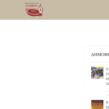
ΔΗΜΟΦ
Η
Σ
Μ
Α
Η
Μ