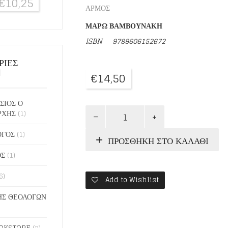
€
10,25
ΑΡΜΟΣ
ΜΑΡΩ ΒΑΜΒΟΥΝΑΚΗ
ISBN
9789606152672
ΡΙΕΣ
Ν
€
14,50
ΣΙΟΣ Ο
Η
ΡΧΗΣ
(1)
ΦΙΛΙΑ
ΕΙΝΑΙ
ΟΓΟΣ
(1)
ΠΡΟΣΘΉΚΗ ΣΤΟ ΚΑΛΆΘΙ
ΚΑΙ
ΔΕΝ
ΟΣ
(1)
ΕΙΝΑΙ
ΠΑΝΤΟΤΙΝΗ
6)
Add to Wishlist
ποσότητα
Σ ΘΕΟΛΟΓΩΝ
OKSTORE
(2)