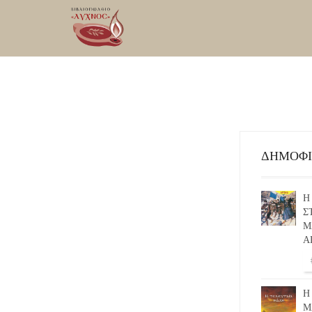
ΔΗΜΟΦ
Η
Σ
Μ
Α
Η
Μ