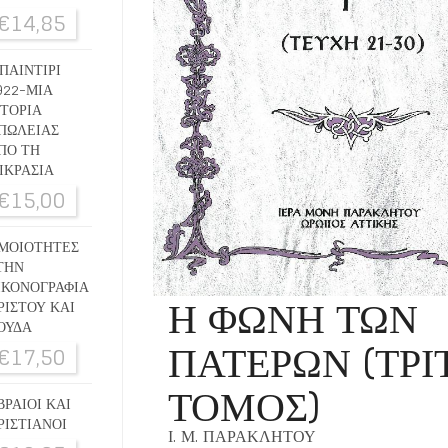
€
14,85
ΠΑΙΝΤΙΡΙ
922-ΜΙΑ
ΣΤΟΡΙΑ
ΠΩΛΕΙΑΣ
ΠΟ ΤΗ
ΙΚΡΑΣΙΑ
€
15,00
ΜΟΙΟΤΗΤΕΣ
ΤΗΝ
ΙΚΟΝΟΓΡΑΦΙΑ
Η ΦΩΝΗ ΤΩΝ
ΡΙΣΤΟΥ ΚΑΙ
ΟΥΔΑ
ΠΑΤΕΡΩΝ (ΤΡΙ
€
17,50
ΤΟΜΟΣ)
ΒΡΑΙΟΙ ΚΑΙ
ΡΙΣΤΙΑΝΟΙ
Ι. Μ. ΠΑΡΑΚΛΗΤΟΥ