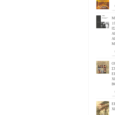
Μ
1
Ι
Α
Α
Μ
Ο
Σ
Ε
Χ
Β
Ε
Χ