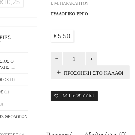
€
10,25
Ι. Μ. ΠΑΡΑΚΛΗΤΟΥ
ΣΥΛΛΟΓΙΚΟ ΕΡΓΟ
€
5,50
ΡΙΕΣ
Ν
Η
ΦΩΝΗ
ΣΙΟΣ Ο
ΤΩΝ
ΡΧΗΣ
(1)
ΠΡΟΣΘΉΚΗ ΣΤΟ ΚΑΛΆΘΙ
ΠΑΤΕΡΩΝ
(ΤΡΙΤΟΣ
ΟΓΟΣ
(1)
ΤΟΜΟΣ)
ποσότητα
ΟΣ
(1)
Add to Wishlist
6)
Σ ΘΕΟΛΟΓΩΝ
Περιγραφή
Αξιολογήσεις (0)
OKSTORE
(2)