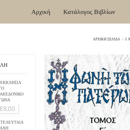
Αρχική
Κατάλογος Βιβλίων
ΑΡΧΙΚΉ ΣΕΛΊΔΑ
»
Ι.
+
ΙΛΗ
 ΕΚΚΛΗΣΙΑ
ΤΟ
ΑΚΕΔΟΝΙΚΟ
ΓΩΝΑ
€
8,00
 ΤΕΛΕΥΤΑΙΑ
ΑΧΗ