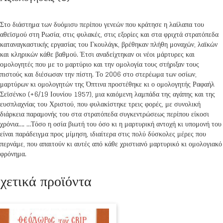
Στο διάστημα των δυόμισυ περίπου γενεών που κράτησε η λαίλαπα του
αθεϊσμού στη Ρωσία, στις φυλακές, στις εξορίες και στα φριχτά στρατόπεδα
καταναγκαστικής εργασίας του Γκουλάγκ, βρέθηκαν πλήθη μοναχών, λαϊκών
και κληρικών κάθε βαθμού. Έτσι αναδείχτηκαν οι νέοι μάρτυρες και
ομολογητές που με το μαρτύριο και την ομολογία τους στήριξαν τους
πιστούς και διέσωσαν την πίστη. Το 2006 στο στερέωμα των οσίων,
μαρτύρων κι ομολογητών της Όπτινα προστέθηκε κι ο ομολογητής Ραφαήλ
Σεϊσένκο (+6/19 Ιουνίου 1957), μια καιόμενη λαμπάδα της αγάπης και της
ευσπλαχνίας του Χριστού, που φυλακίστηκε τρεις φορές, με συνολική
διάρκεια παραμονής του στα στρατόπεδα συγκεντρώσεως περίπου είκοσι
χρόνια…. …Τόσο η οσία βιωτή του όσο κι η μαρτυρική αντοχή κι υπομονή του
είναι παράδειγμα προς μίμηση, ιδιαίτερα στις πολύ δύσκολες μέρες που
περνάμε, που απαιτούν κι αυτές από κάθε χριστιανό μαρτυρικό κι ομολογιακό
φρόνημα.
χετικά προϊόντα