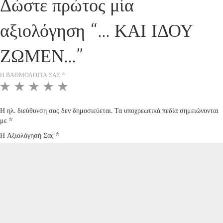
Δώστε πρώτος μία
αξιολόγηση “… ΚΑΙ ΙΔΟΥ
ΖΩΜΕΝ…”
Η ΒΑΘΜΟΛΟΓΊΑ ΣΑΣ
*
1
2
3
4
5
Η ηλ. διεύθυνση σας δεν δημοσιεύεται.
Τα υποχρεωτικά πεδία σημειώνονται
με
*
Η Αξιολόγησή Σας
*