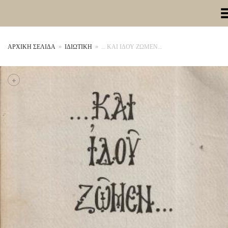
Toggle Me
ΑΡΧΙΚΉ ΣΕΛΊΔΑ
»
ΙΔΙΩΤΙΚΗ
»
… ΚΑΙ ΙΔΟΥ ΖΩΜΕΝ…
+