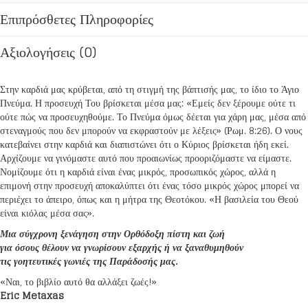
Επιπρόσθετες Πληροφορίες
Αξιολογήσεις (0)
Στην καρδιά μας κρύβεται, από τη στιγμή της βάπτισής μας, το ίδιο το Άγιο
Πνεύμα. Η προσευχή Του βρίσκεται μέσα μας: «Εμείς δεν ξέρουμε ούτε τι
ούτε πώς να προσευχηθούμε. Το Πνεύμα όμως δέεται για χάρη μας, μέσα από
στεναγμούς που δεν μπορούν να εκφραστούν με λέξεις» (Ρωμ. 8:26). Ο νους
κατεβαίνει στην καρδιά και διαπιστώνει ότι ο Κύριος βρίσκεται ήδη εκεί.
Αρχίζουμε να γινόμαστε αυτό που προαιωνίως προοριζόμαστε να είμαστε.
Νομίζουμε ότι η καρδιά είναι ένας μικρός, προσωπικός χώρος, αλλά η
επιμονή στην προσευχή αποκαλύπτει ότι ένας τόσο μικρός χώρος μπορεί να
περιέχει το άπειρο, όπως και η μήτρα της Θεοτόκου. «Η βασιλεία του Θεού
είναι κιόλας μέσα σας».
Μια σύγχρονη ξενάγηση στην Ορθόδοξη πίστη και ζωή
για όσους θέλουν να γνωρίσουν εξαρχής ή να ξαναθυμηθούν
τις γοητευτικές γωνιές της Παράδοσής μας.
«Ναι, το βιβλίο αυτό θα αλλάξει ζωές!»
Eric Metaxas