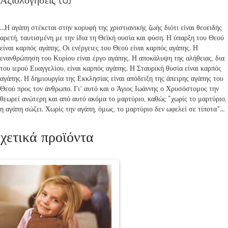
Αξιολογήσεις (0)
…Η αγάπη στέκεται στην κορυφή της χριστιανικής ζωής διότι είναι θεοειδής
αρετή, ταυτισμένη με την ίδια τη Θεϊκή ουσία και φύση. Η ύπαρξη του Θεού
είναι καρπός αγάπης. Οι ενέργειες του Θεού είναι καρπός αγάπης. Η
ενανθρώπηση του Κυρίου είναι έργο αγάπης. Η αποκάλυψη της αλήθειας, δια
του ιερού Ευαγγελίου, είναι καρπός αγάπης. Η Σταυρική θυσία είναι καρπός
αγάπης. Η δημιουργία της Εκκλησίας είναι απόδειξη της άπειρης αγάπης του
Θεού προς τον άνθρωπο. Γι’ αυτό και ο Άγιος Ιωάννης ο Χρυσόστομος την
θεωρεί ανώτερη και από αυτό ακόμα το μαρτύριο, καθώς “χωρίς το μαρτύριο,
η αγάπη σώζει. Χωρίς την αγάπη, όμως, το μαρτύριο δεν ωφελεί σε τίποτα”…
χετικά προϊόντα