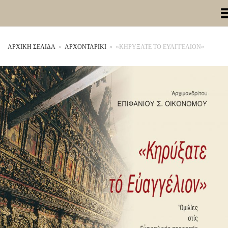
Toggle Me
ΑΡΧΙΚΉ ΣΕΛΊΔΑ
»
ΑΡΧΟΝΤΑΡΙΚΙ
»
«ΚΗΡΥΞΑΤΕ ΤΟ ΕΥΑΓΓΕΛΙΟΝ»
+