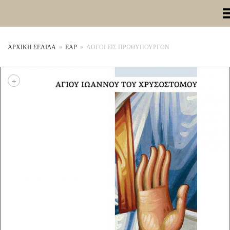
Toggle Me
ΑΡΧΙΚΉ ΣΕΛΊΔΑ
»
ΕΑΡ
»
ΛΟΓΟΙ ΕΙΣ ΠΡΩΘΥΠΟΥΡΓΟΝ
+