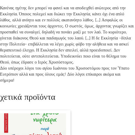
Κανένας ηγέτης δεν μπορεί να φανεί και να αποδειχθεί ανώτερος από την
Εκκλησία. Όποιος πολεμεί και διώκει την Εκκλησία, κάνει όχι ένα απλό
λάθος, αλλά ανόητο και εν πολλοίς ακατανόητο λάθος. […] Ασφαλώς οι
κοινωνίες χρειάζονται τους άρχοντες. Ο σωστός, όμως, άρχοντας γνωρίζει και
προσπαθεί να συναλγεί, δηλαδή να πονάει μαζί με τον λαό. Το κυριότερο,
γίνεται διάκονος Θεού και παιδαγωγός του λαού. […] Η δε Εκκλησία -δίπλα
στην Πολιτεία- επιβάλλεται να λέγει χωρίς φόβο την αλήθεια και να ασκεί
θεραπευτικό έλεγχο. Η Εκκλησία δεν απειλεί, αλλά προειδοποιεί. Δεν
πολιτεύεται, ούτε αντιπολιτεύεται. Υποδεικνύει ποιο είναι το θέλημα του
Θεού, όπως έδρασε ο Ιερός Χρυσόστομος.
Δύο υπέροχοι λόγοι του αγίου Ιωάννου του Χρυσοστόμου προς τον Ύπατο
Ευτρόπιον αλλά και προς όλους εμάς! Δύο λόγοι επίκαιροι ακόμα και
σήμερα!
χετικά προϊόντα