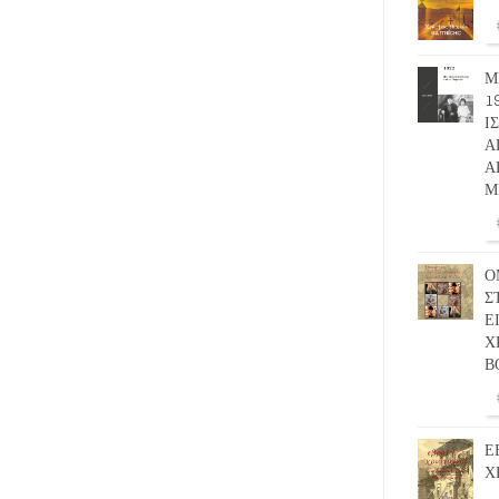
Μ
1
Ι
Α
Α
Μ
Ο
Σ
Ε
Χ
Β
Ε
Χ