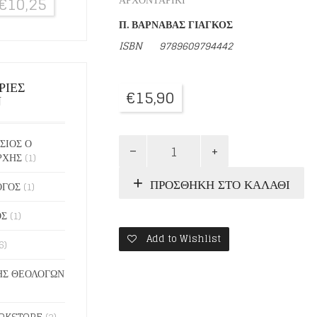
€
10,25
Π. ΒΑΡΝΑΒΑΣ ΓΙΑΓΚΟΣ
ISBN
9789609794442
ΡΙΕΣ
€
15,90
Ν
ΜΑΚΑΡΙΣΜΟΙ.
ΣΙΟΣ Ο
Η
ΡΧΗΣ
(1)
ΑΠΑΝΤΗΣΗ
ΠΡΟΣΘΉΚΗ ΣΤΟ ΚΑΛΆΘΙ
ΣΤΟΝ
ΟΓΟΣ
(1)
ΚΟΣΜΟ
ποσότητα
ΟΣ
(1)
Add to Wishlist
6)
Σ ΘΕΟΛΟΓΩΝ
OKSTORE
(2)