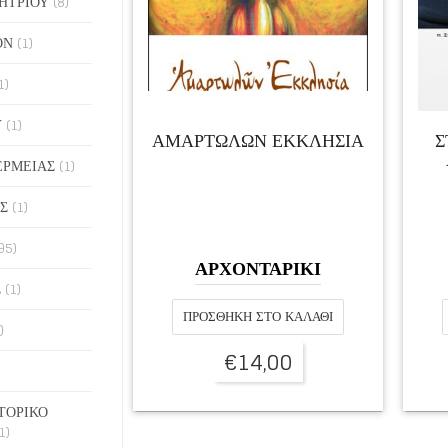
ΗΤΡΙΟΥ
(8)
ΟΝ
(1)
1)
Υ
(1)
ΑΜΑΡΤΩΛΩΝ ΕΚΚΛΗΣΙΑ
Σ
ΕΡΜΕΙΑΣ
(1)
Σ
(1)
95)
ΑΡΧΟΝΤΑΡΙΚΙ
Σ
(1)
ΠΡΟΣΘΉΚΗ ΣΤΟ ΚΑΛΆΘΙ
)
€
14,00
ΤΟΡΙΚΟ
1)