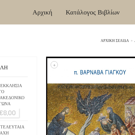
Αρχική
Κατάλογος Βιβλίων
ΑΡΧΙΚΉ ΣΕΛΊΔΑ
»
+
ΙΛΗ
 ΕΚΚΛΗΣΙΑ
ΤΟ
ΑΚΕΔΟΝΙΚΟ
ΓΩΝΑ
€
8,00
 ΤΕΛΕΥΤΑΙΑ
ΑΧΗ