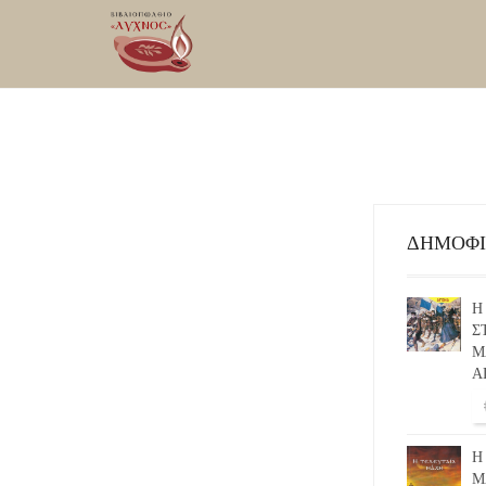
ΔΗΜΟΦ
Η
Σ
Μ
Α
Η
Μ