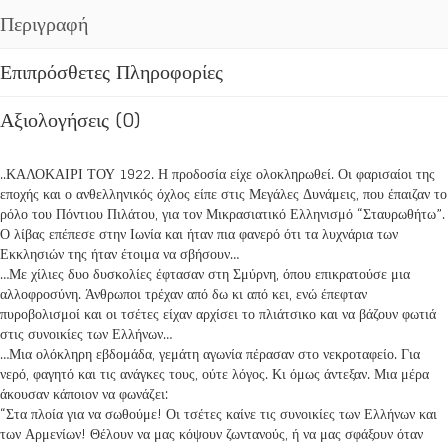
Περιγραφή
Επιπρόσθετες Πληροφορίες
Αξιολογήσεις (0)
..ΚΑΛΟΚΑΙΡΙ ΤΟΥ 1922. Η προδοσία είχε ολοκληρωθεί. Οι φαρισαίοι της
εποχής και ο ανθελληνικός όχλος είπε στις Μεγάλες Δυνάμεις, που έπαιζαν το
ρόλο του Πόντιου Πιλάτου, για τον Μικρασιατικό Ελληνισμό “Σταυρωθήτω”.
Ο λίβας επέπεσε στην Ιωνία και ήταν πια φανερό ότι τα λυχνάρια των
Εκκλησιών της ήταν έτοιμα να σβήσουν…
…Με χίλιες δυο δυσκολίες έφτασαν στη Σμύρνη, όπου επικρατούσε μια
αλλοφροσύνη. Άνθρωποι τρέχαν από δω κι από κει, ενώ έπεφταν
πυροβολισμοί και οι τσέτες είχαν αρχίσει το πλιάτσικο και να βάζουν φωτιά
στις συνοικίες των Ελλήνων…
…Μια ολόκληρη εβδομάδα, γεμάτη αγωνία πέρασαν στο νεκροταφείο. Για
νερό, φαγητό και τις ανάγκες τους, ούτε λόγος. Κι όμως άντεξαν. Μια μέρα
άκουσαν κάποιον να φωνάζει:
“Στα πλοία για να σωθούμε! Οι τσέτες καίνε τις συνοικίες των Ελλήνων και
των Αρμενίων! Θέλουν να μας κόψουν ζωντανούς, ή να μας σφάξουν όταν