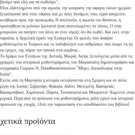
βγούμε από εδώ για να σωθούμε”.
Όλοι εξαντλημένοι από την αγωνία, την κούραση, την αφαγία τόσων ημερών
ξετρύπωσαν από τους τάφους και με όσες δυνάμεις τους είχαν απομείνει
κινήθηκαν προς την προκυμαία. Η απελπισία, η αγωνία του θανάτου, η
προσπάθεια να μείνουν ζωντανοί ήταν αποτυπωμένες σε όλους. Ο ένας
μπορούσε να πατήσει τον άλλο αν έτσι νόμιζε ότι θα σωθεί. Και εκεί, στην
παραλία, η Αγγελική έχασε την Ευαγγελία. Οι φωτιές που άναψαν
μεθοδευμένα οι Τούρκοι και το ποδοβολητό των ανθρώπων, που έκαμε τη γη
να τρέμει, της πήγαν τον πανικό στα ουράνια…
Το δράμα των Ελλήνων της Δυτικής Μικράς Ασίας ξετυλίγεται μέσα από τις
γραμμές του ιστορικού μυθιστορήματος του Μικρασιάτη δημοσιογράφου και
συγγραφέα Γιώργου Ν. Παπαθανασόπουλου “Μέρες Αποκάλυψης στην
Ιωνία”.
Εκτός από τη Μαγνησία η ιστορία εκτυλίσσεται στη Σμύρνη και σε άλλα
μέρη της Ιωνίας: Σιβρισάρι, Φώκαια, Αϊδίνι, Μενεμένη, Κασαμπάς,
Κασαμπόβασι, Χορόσκιοϊ, Πάρσα, Τσοπανησιά και Μουραντιέ-Χαμιντιέ είναι
μερικά. Πέρα από τα πρόσωπα του μυθιστορήματος ρόλο έχουν και ιστορικά
πρόσωπα της εποχής. (Από την παρουσίαση στο οπισθόφυλλο του βιβλίου)
χετικά προϊόντα