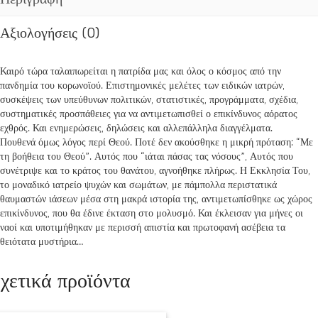
Αξιολογήσεις (0)
Καιρό τώρα ταλαιπωρείται η πατρίδα μας και όλος ο κόσμος από την
πανδημία του κορωνοϊού. Επιστημονικές μελέτες των ειδικών ιατρών,
συσκέψεις των υπεύθυνων πολιτικών, στατιστικές, προγράμματα, σχέδια,
συστηματικές προσπάθειες για να αντιμετωπισθεί ο επικίνδυνος αόρατος
εχθρός. Και ενημερώσεις, δηλώσεις και αλλεπάλληλα διαγγέλματα.
Πουθενά όμως λόγος περί Θεού. Ποτέ δεν ακούσθηκε η μικρή πρόταση: “Με
τη βοήθεια του Θεού”. Αυτός που “ιάται πάσας τας νόσους”, Αυτός που
συνέτριψε και το κράτος του θανάτου, αγνοήθηκε πλήρως. Η Εκκλησία Του,
το μοναδικό ιατρείο ψυχών και σωμάτων, με πάμπολλα περιστατικά
θαυμαστών ιάσεων μέσα στη μακρά ιστορία της, αντιμετωπίσθηκε ως χώρος
επικίνδυνος, που θα έδινε έκταση στο μολυσμό. Και έκλεισαν για μήνες οι
ναοί και υποτιμήθηκαν με περισσή απιστία και πρωτοφανή ασέβεια τα
θειότατα μυστήρια…
χετικά προϊόντα