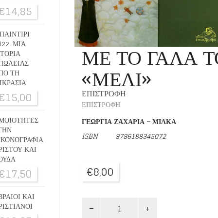
€
14,85
ΠΑΙΝΤΙΡΙ
922-ΜΙΑ
ΜΕ ΤΟ ΓΑΛΑ Τ
ΣΤΟΡΙΑ
ΠΩΛΕΙΑΣ
«ΜΕΛΙ»
ΠΟ ΤΗ
ΙΚΡΑΣΙΑ
ΕΠΙΣΤΡΟΦΗ
€
15,00
ΕΠΙΣΤΡΟΦΗ
ΜΟΙΟΤΗΤΕΣ
ΓΕΩΡΓΙΑ ΖΑΧΑΡΙΑ – ΜΙΛΚΑ
ΤΗΝ
ISBN 9786188345072
ΙΚΟΝΟΓΡΑΦΙΑ
ΡΙΣΤΟΥ ΚΑΙ
ΟΥΔΑ
€
8,00
€
17,50
ΒΡΑΙΟΙ ΚΑΙ
ΜΕ
ΡΙΣΤΙΑΝΟΙ
ΤΟ