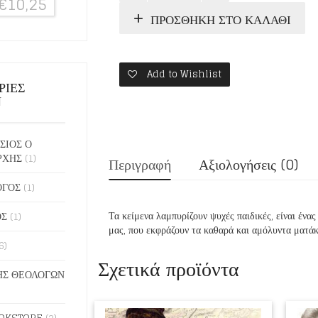
€
10,25
ΓΑΛΑ
ΠΡΟΣΘΉΚΗ ΣΤΟ ΚΑΛΆΘΙ
ΤΟ
«ΜΕΛΙ»
ποσότητα
Add to Wishlist
ΡΙΕΣ
Ν
ΣΙΟΣ Ο
ΡΧΗΣ
(1)
Περιγραφή
Αξιολογήσεις (0)
ΟΓΟΣ
(1)
Τα κείμενα λαμπυρίζουν ψυχές παιδικές, είναι έν
ΟΣ
(1)
μας, που εκφράζουν τα καθαρά και αμόλυντα ματάκ
6)
Σχετικά προϊόντα
Σ ΘΕΟΛΟΓΩΝ
OKSTORE
(2)