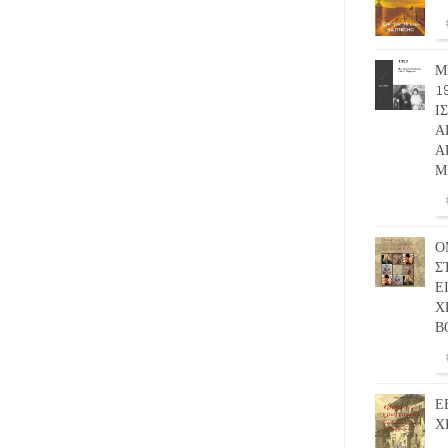
Μ
1
Ι
Α
Α
Μ
Ο
Σ
Ε
Χ
Β
Ε
Χ