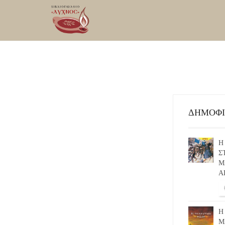
ΔΗΜΟΦ
Η
Σ
Μ
Α
Η
Μ