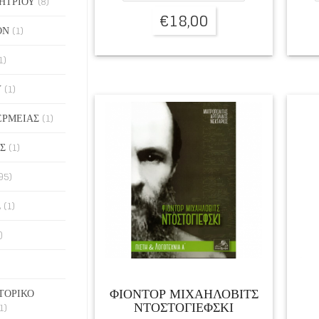
ΗΤΡΙΟΥ
(8)
€
18,00
ΟΝ
(1)
1)
Υ
(1)
ΕΡΜΕΙΑΣ
(1)
Σ
(1)
95)
Σ
(1)
)
ΦΙΟΝΤΟΡ ΜΙΧΑΗΛΟΒΙΤΣ
ΤΟΡΙΚΟ
ΝΤΟΣΤΟΓΙΕΦΣΚΙ
1)