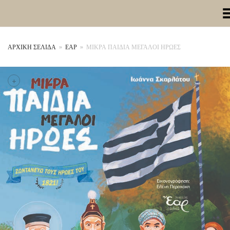
Toggle Me
ΑΡΧΙΚΉ ΣΕΛΊΔΑ
»
ΕΑΡ
»
ΜΙΚΡΑ ΠΑΙΔΙΑ ΜΕΓΑΛΟΙ ΗΡΩΕΣ
+