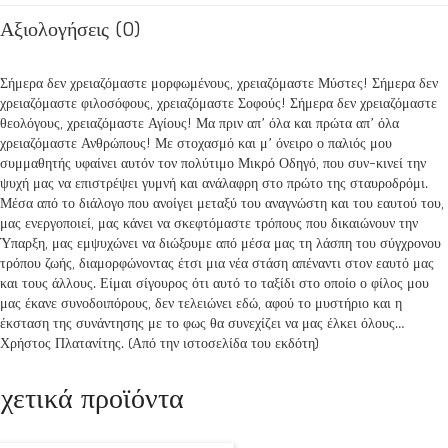
Αξιολογήσεις (0)
Σήμερα δεν χρειαζόμαστε μορφωμένους, χρειαζόμαστε Μύστες! Σήμερα δεν
χρειαζόμαστε φιλοσόφους, χρειαζόμαστε Σοφούς! Σήμερα δεν χρειαζόμαστε
θεολόγους, χρειαζόμαστε Αγίους! Μα πριν απ’ όλα και πρώτα απ’ όλα
χρειαζόμαστε Ανθρώπους! Με στοχασμό και μ’ όνειρο ο παλιός μου
συμμαθητής υφαίνει αυτόν τον πολύτιμο Μικρό Οδηγό, που συν-κινεί την
ψυχή μας να επιστρέψει γυμνή και ανάλαφρη στο πρώτο της σταυροδρόμι.
Μέσα από το διάλογο που ανοίγει μεταξύ του αναγνώστη και του εαυτού του,
μας ενεργοποιεί, μας κάνει να σκεφτόμαστε τρόπους που δικαιώνουν την
Ύπαρξη, μας εμψυχώνει να διώξουμε από μέσα μας τη λάσπη του σύγχρονου
τρόπου ζωής, διαμορφώνοντας έτσι μια νέα στάση απέναντι στον εαυτό μας
και τους άλλους. Είμαι σίγουρος ότι αυτό το ταξίδι στο οποίο ο φίλος μου
μας έκανε συνοδοιπόρους, δεν τελειώνει εδώ, αφού το μυστήριο και η
έκσταση της συνάντησης με το φως θα συνεχίζει να μας έλκει όλους…
Χρήστος Πλατανίτης. (Από την ιστοσελίδα του εκδότη)
χετικά προϊόντα