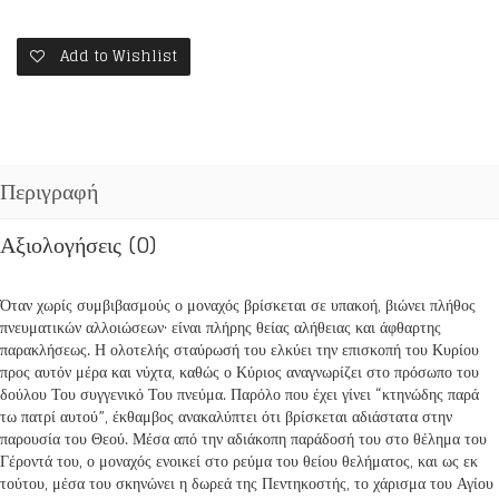
ΧΑΡΙΣΜΑ
ΤΟΥ
ΑΓΙΟΥ
Add to Wishlist
ΠΝΕΥΜΑΤΟΣ.
ΠΡΟΣΕΓΓΙΣΗ
ΣΤΗΝ
ΠΑΡΑΚΑΤΑΘΗΚΗ
ΤΟΥ
Περιγραφή
ΑΓΙΟΥ
ΣΩΦΡΟΝΙΟΥ
ποσότητα
Αξιολογήσεις (0)
Όταν χωρίς συμβιβασμούς ο μοναχός βρίσκεται σε υπακοή, βιώνει πλήθος
πνευματικών αλλοιώσεων· είναι πλήρης θείας αλήθειας και άφθαρτης
παρακλήσεως. Η ολοτελής σταύρωσή του ελκύει την επισκοπή του Κυρίου
προς αυτόν μέρα και νύχτα, καθώς ο Κύριος αναγνωρίζει στο πρόσωπο του
δούλου Του συγγενικό Του πνεύμα. Παρόλο που έχει γίνει “κτηνώδης παρά
τω πατρί αυτού”, έκθαμβος ανακαλύπτει ότι βρίσκεται αδιάστατα στην
παρουσία του Θεού. Μέσα από την αδιάκοπη παράδοσή του στο θέλημα του
Γέροντά του, ο μοναχός ενοικεί στο ρεύμα του θείου θελήματος, και ως εκ
τούτου, μέσα του σκηνώνει η δωρεά της Πεντηκοστής, το χάρισμα του Αγίου