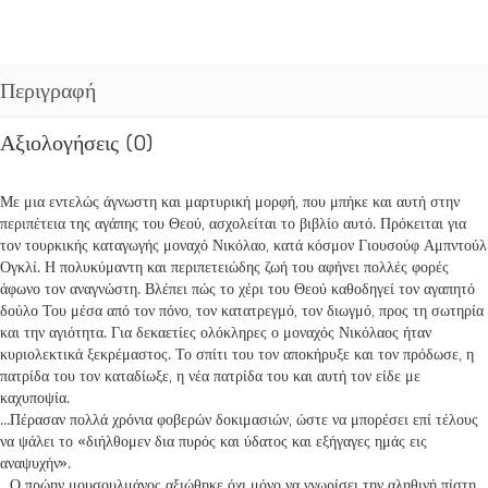
Περιγραφή
Αξιολογήσεις (0)
Με μια εντελώς άγνωστη και μαρτυρική μορφή, που μπήκε και αυτή στην
περιπέτεια της αγάπης του Θεού, ασχολείται το βιβλίο αυτό. Πρόκειται για
τον τουρκικής καταγωγής μοναχό Νικόλαο, κατά κόσμον Γιουσούφ Αμπντούλ
Ογκλί. Η πολυκύμαντη και περιπετειώδης ζωή του αφήνει πολλές φορές
άφωνο τον αναγνώστη. Βλέπει πώς το χέρι του Θεού καθοδηγεί τον αγαπητό
δούλο Του μέσα από τον πόνο, τον κατατρεγμό, τον διωγμό, προς τη σωτηρία
και την αγιότητα. Για δεκαετίες ολόκληρες ο μοναχός Νικόλαος ήταν
κυριολεκτικά ξεκρέμαστος. Το σπίτι του τον αποκήρυξε και τον πρόδωσε, η
πατρίδα του τον καταδίωξε, η νέα πατρίδα του και αυτή τον είδε με
καχυποψία.
…Πέρασαν πολλά χρόνια φοβερών δοκιμασιών, ώστε να μπορέσει επί τέλους
να ψάλει το «διήλθομεν δια πυρός και ύδατος και εξήγαγες ημάς εις
αναψυχήν».
…Ο πρώην μουσουλμάνος αξιώθηκε όχι μόνο να γνωρίσει την αληθινή πίστη