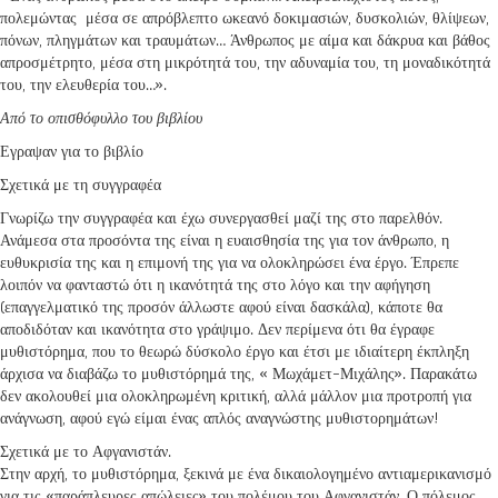
πολεμώντας μέσα σε απρόβλεπτο ωκεανό δοκιμασιών, δυσκολιών, θλίψεων,
πόνων, πληγμάτων και τραυμάτων… Άνθρωπος με αίμα και δάκρυα και βάθος
απροσμέτρητο, μέσα στη μικρότητά του, την αδυναμία του, τη μοναδικότητά
του, την ελευθερία του…».
Από το οπισθόφυλλο του βιβλίου
Εγραψαν για το βιβλίο
Σχετικά με τη συγγραφέα
Γνωρίζω την συγγραφέα και έχω συνεργασθεί μαζί της στο παρελθόν.
Ανάμεσα στα προσόντα της είναι η ευαισθησία της για τον άνθρωπο, η
ευθυκρισία της και η επιμονή της για να ολοκληρώσει ένα έργο. Έπρεπε
λοιπόν να φανταστώ ότι η ικανότητά της στο λόγο και την αφήγηση
(επαγγελματικό της προσόν άλλωστε αφού είναι δασκάλα), κάποτε θα
αποδιδόταν και ικανότητα στο γράψιμο. Δεν περίμενα ότι θα έγραφε
μυθιστόρημα, που το θεωρώ δύσκολο έργο και έτσι με ιδιαίτερη έκπληξη
άρχισα να διαβάζω το μυθιστόρημά της, « Μωχάμετ-Μιχάλης». Παρακάτω
δεν ακολουθεί μια ολοκληρωμένη κριτική, αλλά μάλλον μια προτροπή για
ανάγνωση, αφού εγώ είμαι ένας απλός αναγνώστης μυθιστορημάτων!
Σχετικά με το Αφγανιστάν.
Στην αρχή, το μυθιστόρημα, ξεκινά με ένα δικαιολογημένο αντιαμερικανισμό
για τις «παράπλευρες απώλειες» του πολέμου του Αφγανιστάν. Ο πόλεμος