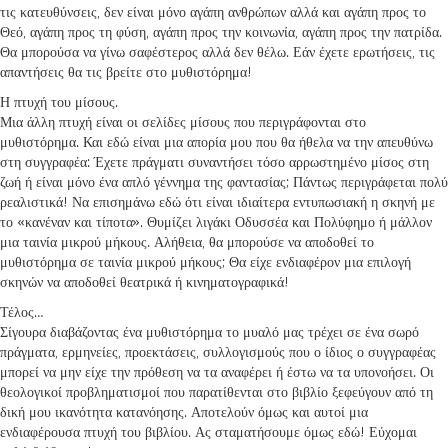
τις κατευθύνσεις, δεν είναι μόνο αγάπη ανθρώπων αλλά και αγάπη προς το
Θεό, αγάπη προς τη φύση, αγάπη προς την κοινωνία, αγάπη προς την πατρίδα.
Θα μπορούσα να γίνω σαφέστερος αλλά δεν θέλω. Εάν έχετε ερωτήσεις, τις
απαντήσεις θα τις βρείτε στο μυθιστόρημα!
Η πτυχή του μίσους.
Μια άλλη πτυχή είναι οι σελίδες μίσους που περιγράφονται στο
μυθιστόρημα. Και εδώ είναι μια απορία μου που θα ήθελα να την απευθύνω
στη συγγραφέα: Έχετε πράγματι συναντήσει τόσο αρρωστημένο μίσος στη
ζωή ή είναι μόνο ένα απλό γέννημα της φαντασίας; Πάντως περιγράφεται πολύ
ρεαλιστικά! Να επισημάνω εδώ ότι είναι ιδιαίτερα εντυπωσιακή η σκηνή με
το «κανέναν και τίποτα». Θυμίζει λιγάκι Οδυσσέα και Πολύφημο ή μάλλον
μια ταινία μικρού μήκους. Αλήθεια, θα μπορούσε να αποδοθεί το
μυθιστόρημα σε ταινία μικρού μήκους; Θα είχε ενδιαφέρον μια επιλογή
σκηνών να αποδοθεί θεατρικά ή κινηματογραφικά!
Τέλος…
Σίγουρα διαβάζοντας ένα μυθιστόρημα το μυαλό μας τρέχει σε ένα σωρό
πράγματα, ερμηνείες, προεκτάσεις, συλλογισμούς που ο ίδιος ο συγγραφέας
μπορεί να μην είχε την πρόθεση να τα αναφέρει ή έστω να τα υπονοήσει. Οι
θεολογικοί προβληματισμοί που παρατίθενται στο βιβλίο ξεφεύγουν από τη
δική μου ικανότητα κατανόησης. Αποτελούν όμως και αυτοί μια
ενδιαφέρουσα πτυχή του βιβλίου. Ας σταματήσουμε όμως εδώ! Εύχομαι