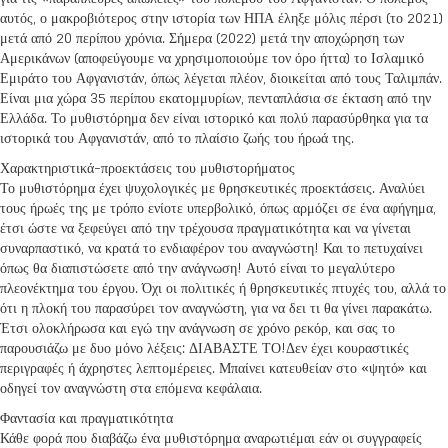
αυτός, ο μακροβιότερος στην ιστορία των ΗΠΑ έληξε μόλις πέρσι (το 2021)
μετά από 20 περίπου χρόνια. Σήμερα (2022) μετά την αποχώρηση των
Αμερικάνων (αποφεύγουμε να χρησιμοποιούμε τον όρο ήττα) το Ισλαμικό
Εμιράτο του Αφγανιστάν, όπως λέγεται πλέον, διοικείται από τους Ταλιμπάν.
Είναι μια χώρα 35 περίπου εκατομμυρίων, πενταπλάσια σε έκταση από την
Ελλάδα. Το μυθιστόρημα δεν είναι ιστορικό και πολύ παρασύρθηκα για τα
ιστορικά του Αφγανιστάν, από το πλαίσιο ζωής του ήρωά της.
Χαρακτηριστικά-προεκτάσεις του μυθιστορήματος
Το μυθιστόρημα έχει ψυχολογικές με θρησκευτικές προεκτάσεις. Αναλύει
τους ήρωές της με τρόπο ενίοτε υπερβολικό, όπως αρμόζει σε ένα αφήγημα,
έτσι ώστε να ξεφεύγει από την τρέχουσα πραγματικότητα και να γίνεται
συναρπαστικό, να κρατά το ενδιαφέρον του αναγνώστη! Και το πετυχαίνει
όπως θα διαπιστώσετε από την ανάγνωση! Αυτό είναι το μεγαλύτερο
πλεονέκτημα του έργου. Όχι οι πολιτικές ή θρησκευτικές πτυχές του, αλλά το
ότι η πλοκή του παρασύρει τον αναγνώστη, για να δει τι θα γίνει παρακάτω.
Έτσι ολοκλήρωσα και εγώ την ανάγνωση σε χρόνο ρεκόρ, και σας το
παρουσιάζω με δυο μόνο λέξεις: ΔΙΑΒΑΣΤΕ ΤΟ!Δεν έχει κουραστικές
περιγραφές ή άχρηστες λεπτομέρειες. Μπαίνει κατευθείαν στο «ψητό» και
οδηγεί τον αναγνώστη στα επόμενα κεφάλαια.
Φαντασία και πραγματικότητα
Κάθε φορά που διαβάζω ένα μυθιστόρημα αναρωτιέμαι εάν οι συγγραφείς