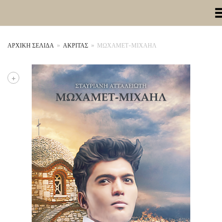
Toggle Me
ΑΡΧΙΚΉ ΣΕΛΊΔΑ
»
ΑΚΡΙΤΑΣ
»
ΜΩΧΑΜΕΤ-ΜΙΧΑΗΛ
+