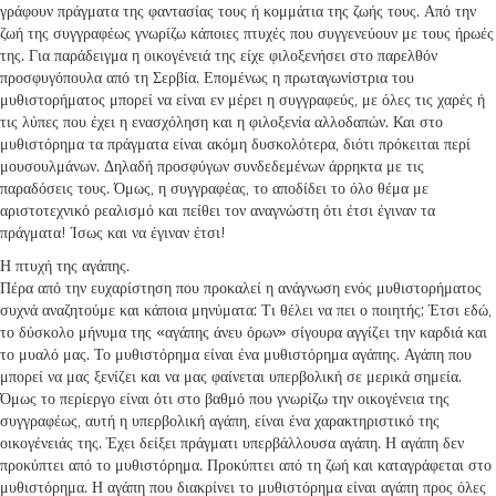
γράφουν πράγματα της φαντασίας τους ή κομμάτια της ζωής τους. Από την
ζωή της συγγραφέως γνωρίζω κάποιες πτυχές που συγγενεύουν με τους ήρωές
της. Για παράδειγμα η οικογένειά της είχε φιλοξενήσει στο παρελθόν
προσφυγόπουλα από τη Σερβία. Επομένως η πρωταγωνίστρια του
μυθιστορήματος μπορεί να είναι εν μέρει η συγγραφεύς, με όλες τις χαρές ή
τις λύπες που έχει η ενασχόληση και η φιλοξενία αλλοδαπών. Και στο
μυθιστόρημα τα πράγματα είναι ακόμη δυσκολότερα, διότι πρόκειται περί
μουσουλμάνων. Δηλαδή προσφύγων συνδεδεμένων άρρηκτα με τις
παραδόσεις τους. Όμως, η συγγραφέας, το αποδίδει το όλο θέμα με
αριστοτεχνικό ρεαλισμό και πείθει τον αναγνώστη ότι έτσι έγιναν τα
πράγματα! Ίσως και να έγιναν έτσι!
Η πτυχή της αγάπης.
Πέρα από την ευχαρίστηση που προκαλεί η ανάγνωση ενός μυθιστορήματος
συχνά αναζητούμε και κάποια μηνύματα: Τι θέλει να πει ο ποιητής; Έτσι εδώ,
το δύσκολο μήνυμα της «αγάπης άνευ όρων» σίγουρα αγγίζει την καρδιά και
το μυαλό μας. Το μυθιστόρημα είναι ένα μυθιστόρημα αγάπης. Αγάπη που
μπορεί να μας ξενίζει και να μας φαίνεται υπερβολική σε μερικά σημεία.
Όμως το περίεργο είναι ότι στο βαθμό που γνωρίζω την οικογένεια της
συγγραφέως, αυτή η υπερβολική αγάπη, είναι ένα χαρακτηριστικό της
οικογένειάς της. Έχει δείξει πράγματι υπερβάλλουσα αγάπη. Η αγάπη δεν
προκύπτει από το μυθιστόρημα. Προκύπτει από τη ζωή και καταγράφεται στο
μυθιστόρημα. Η αγάπη που διακρίνει το μυθιστόρημα είναι αγάπη προς όλες