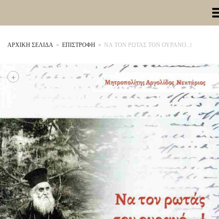
Toggle Me
ΑΡΧΙΚΉ ΣΕΛΊΔΑ
»
ΕΠΙΣΤΡΟΦΗ
»
ΝΑ ΤΟΝ ΡΩΤΑΣ ΤΟΝ ΟΥΡΑΝΟ…!
+