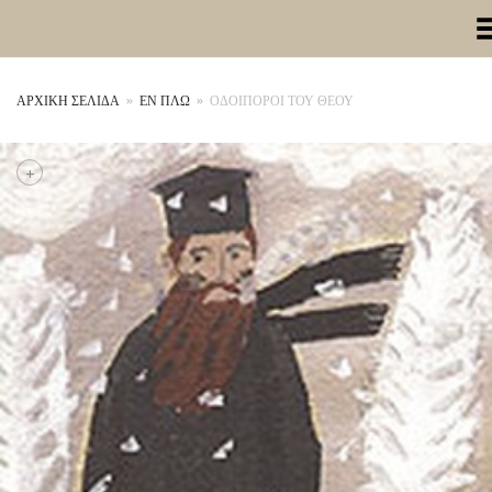
Toggle Me
ΑΡΧΙΚΉ ΣΕΛΊΔΑ
»
ΕΝ ΠΛΩ
»
ΟΔΟΙΠΟΡΟΙ ΤΟΥ ΘΕΟΥ
+